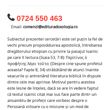
0724 550 463
Email:
comenzi@edituradoxologia.ro
Subiectul prezentei cercetări este cel puțin la fel de
vechi precum propovăduirea apostolică, întrebarea
dregătorului etiopian cu privire la pasajul isainic
pe care îl lectura (Isaia 53, 7-8): Περὶ τίνος ὁ
προφήτης λέγει τοῦτο; (Despre cine spune profetul
aceasta? Fapte 8, 34) străbătând de atunci înainte
veacurile și antrenând literatura biblică în dispute
dintre cele mai aprinse. Motivul pentru acestea
este lesne de înțeles, dacă se are în vedere faptul
că textul isainic citat mai sus face parte dintr-un
ansamblu de profeții care vorbesc despre o
Persoană viitoare cu o misiune și un mod de