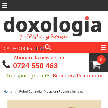
Skip to main content
CATEGORIES
Abonare la newsletter
0
0724 550 463
Transport gratuit*
Biblioteca Pelerinului
You are here
Home
Robul Domnului. Mesia din Poemele lui Isaia