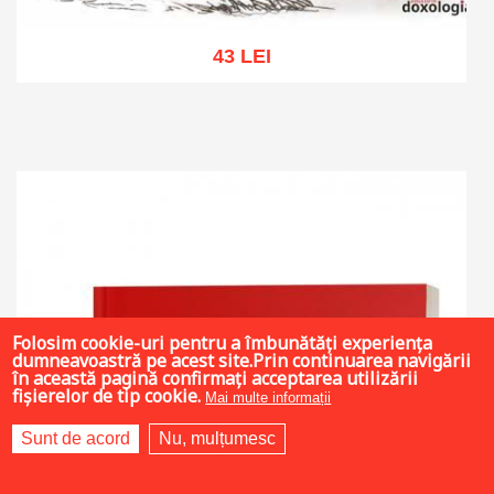
43 LEI
Add to cart
Add to wish list
Folosim cookie-uri pentru a îmbunătăți experiența
dumneavoastră pe acest site.Prin continuarea navigării
în această pagină confirmați acceptarea utilizării
fișierelor de tip cookie.
Mai multe informații
Sunt de acord
Nu, mulțumesc