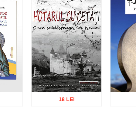
18 LEI
sh list
Add to cart
Add to wish list
Add to 