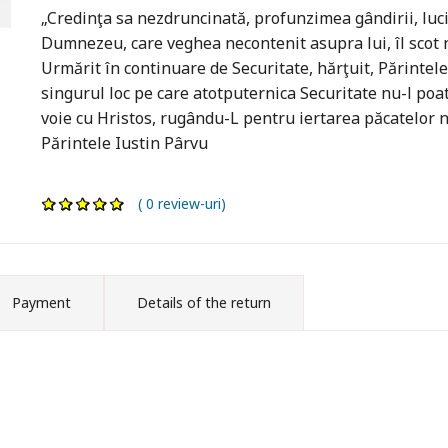
„Credinţa sa nezdruncinată, profunzimea gândirii, luci
Dumnezeu, care veghea necontenit asupra lui, îl scot n
Urmărit în continuare de Securitate, hărţuit, Părintele,
singurul loc pe care atotputernica Securitate nu-l poat
voie cu Hristos, rugându-L pentru iertarea păcatelor no
Părintele Iustin Pârvu
( 0 review-uri)
Payment
Details of the return