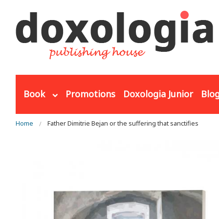
Skip to main content
Book
Promotions
Doxologia Junior
Blo
You are here
Home
Father Dimitrie Bejan or the suffering that sanctifies