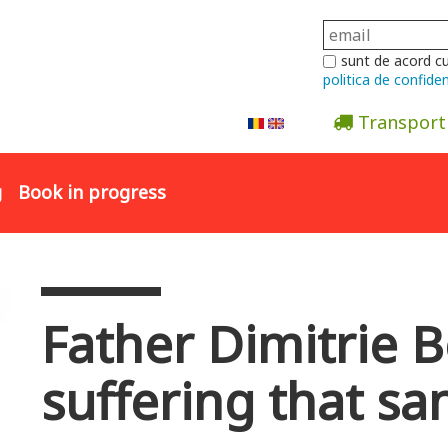
sunt de acord c
politica de confiden
Transport
Abonare la newsletter
g
Book in progress
Father Dimitrie B
suffering that san