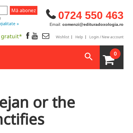
0724 550 463
u
țialitate »
Email:
comenzi@edituradoxologia.ro
 gratuit*
Wishlist
Help
Login / New account
0
ejan or the
ctifies