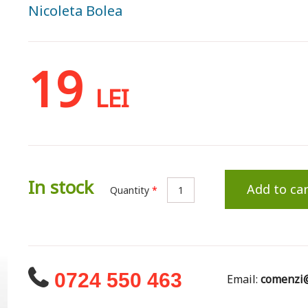
Nicoleta Bolea
19
LEI
In stock
Add to car
Quantity
*
0724 550 463
Email:
comenzi@