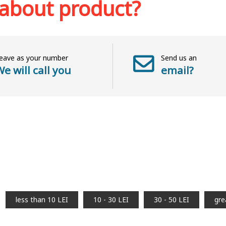
 about product?
eave as your number
Send us an
e will call you
email?
less than 10 LEI
10 - 30 LEI
30 - 50 LEI
gre