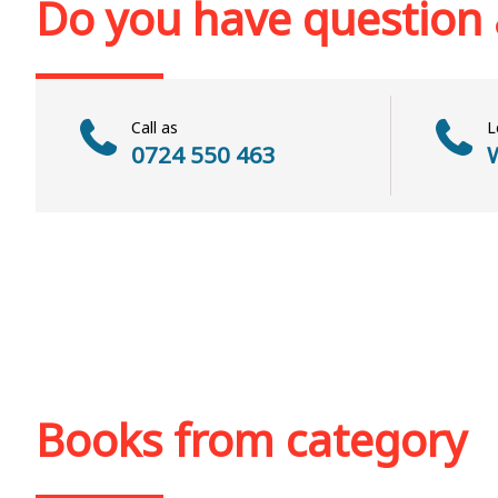
Do you have question
Call as
L
0724 550 463
W
Books from category