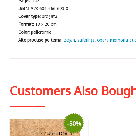
Pages:
148
ISBN:
978-606-666-693-0
Cover type:
broșată
Format:
13 x 20 cm
Color:
policromie
Bejan
suferinţă
opera memorialisti
Customers Also Boug
-50%