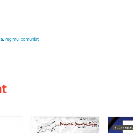
ca
regimul comunist
ht