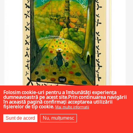
Folosim cookie-uri pentru a îmbunătăți experiența
dumneavoastră pe acest site.Prin continuarea navigării
în această pagină confirmați acceptarea utilizării
fișierelor de tip cookie.
Mai multe informații
Sunt de acord
Nu, mulțumesc
21.5 LEI
43 LEI
43 LEI