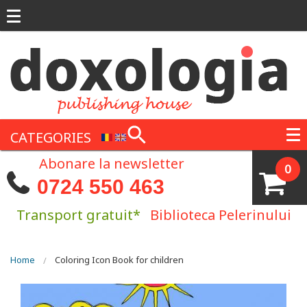
Skip to main content
CATEGORIES
Abonare la newsletter
0
0724 550 463
Transport gratuit*
Biblioteca Pelerinului
You are here
Home
Coloring Icon Book for children