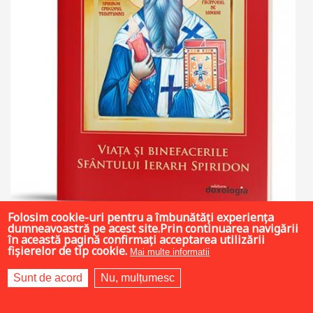
Folosim cookie-uri pentru a îmbunătăți experiența
dumneavoastră pe acest site.Prin continuarea navigării
în această pagină confirmați acceptarea utilizării
fișierelor de tip cookie.
Mai multe informații
4.5 LEI
Sunt de acord
Nu, mulțumesc