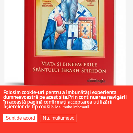
Folosim cookie-uri pentru a îmbunătăți experiența
dumneavoastră pe acest site.Prin continuarea navigării
în această pagină confirmați acceptarea utilizării
fișierelor de tip cookie.
Mai multe informații
4.5 LEI
Sunt de acord
Nu, mulțumesc