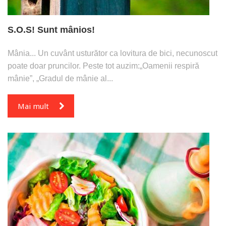
S.O.S! Sunt mânios!
Mânia... Un cuvânt usturător ca lovitura de bici, necunoscut
poate doar pruncilor. Peste tot auzim:„Oamenii respiră
mânie”, „Gradul de mânie al...
Mai mult