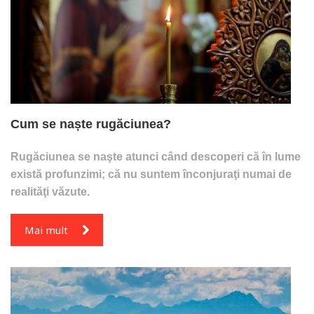
Cum se naște rugăciunea?
Rugăciunea se naşte atunci când descoperi că în lume
există profunzimi; că nu suntem înconjuraţi numai de
realităţi văzute.
Mai mult