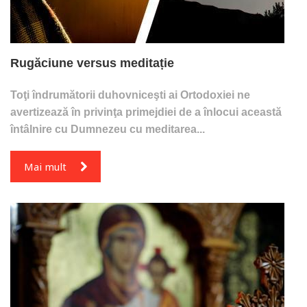
Rugăciune versus meditație
Toţi îndrumătorii duhovniceşti ai Ortodoxiei ne
avertizează în privinţa primejdiei de a înlocui această
întâlnire cu Dumnezeu cu meditarea...
Mai mult