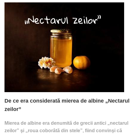
De ce era considerată mierea de albine „Nectarul
zeilor”
Mierea de albine era denumită de grecii antici „nectarul
zeilor” şi „roua coborâtă din stele”, fiind convinşi că