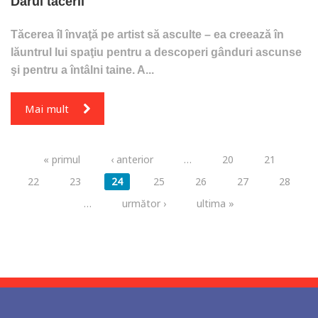
Darul tăcerii
Tăcerea îl învaţă pe artist să asculte – ea creează în
lăuntrul lui spaţiu pentru a descoperi gânduri ascunse
şi pentru a întâlni taine. A...
Mai mult
Pagini
« primul
‹ anterior
…
20
21
22
23
24
25
26
27
28
…
următor ›
ultima »