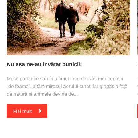
Nu așa ne-au învățat bunicii!
Mi se pare mie sau în ultimul timp ne cam mor copacii
„de foame”, uităm mirosul aerului curat, iar gingășia față
de natură și animale devine de...
Mai mult