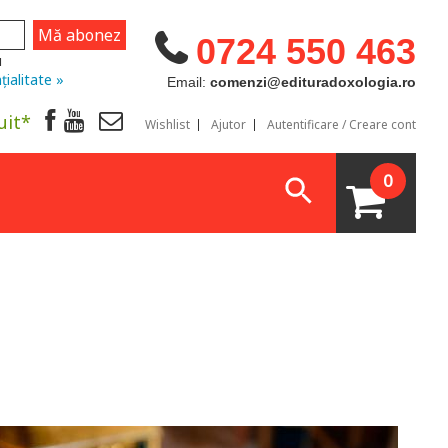
0724 550 463
u
țialitate »
Email:
comenzi@edituradoxologia.ro
uit*
Wishlist
Ajutor
Autentificare / Creare cont
0