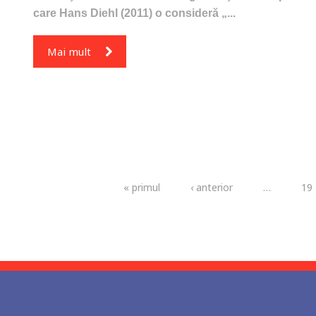
care Hans Diehl (2011) o consideră „...
Mai mult
Pagini
« primul
‹ anterior
…
19