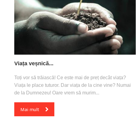
Viața veșnică...
Toți vor să trăiască! Ce este mai de preț decât viața?
Viața le place tuturor. Dar viața de la cine vine? Numai
de la Dumnezeu! Oare vrem să murim...
Mai mult