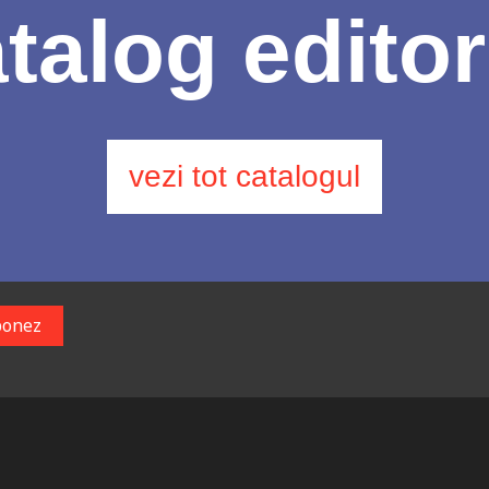
talog editor
vezi tot catalogul