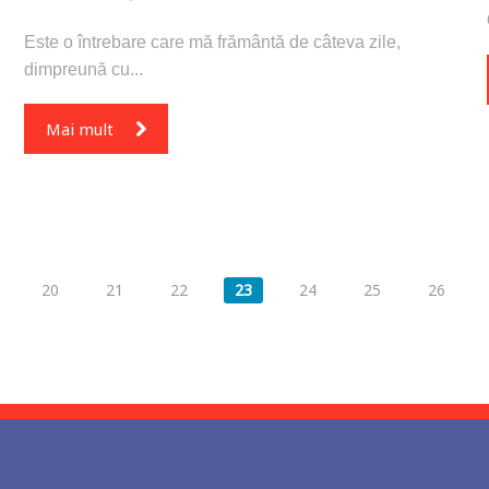
Este o întrebare care mă frământă de câteva zile,
dimpreună cu...
Mai mult
20
21
22
23
24
25
26