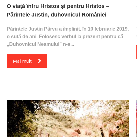
O viață întru Hristos și pentru Hristos –
Părintele Justin, duhovnicul României
Părintele Justin Pârvu a împlinit, în 10 februarie 2019,
o sută de ani. Folosesc verbul la prezent pentru că
„Duhovnicul Neamului” n-a...
Mai mult