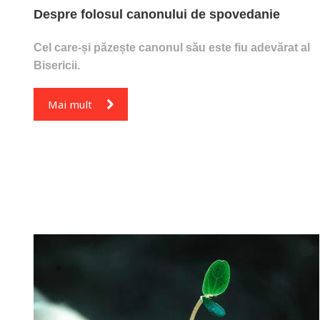
Despre folosul canonului de spovedanie
Cel care-și păzește canonul său este fiu adevărat al
Bisericii.
Mai mult