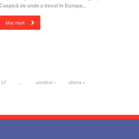
Caspică de unde a trecut în Europa...
Mai mult
27
…
următor ›
ultima »