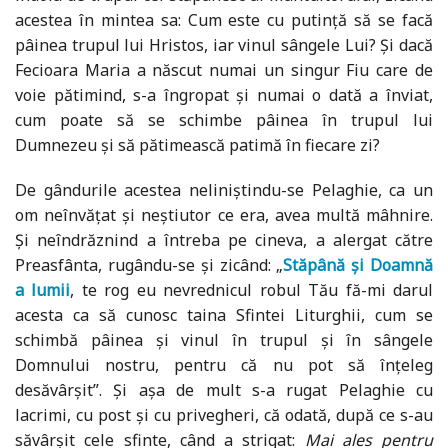
acestea în mintea sa: Cum este cu putință să se facă
pâinea trupul lui Hristos, iar vinul sângele Lui? Și dacă
Fecioara Maria a născut numai un singur Fiu care de
voie pătimind, s-a îngropat și numai o dată a înviat,
cum poate să se schimbe pâinea în trupul lui
Dumnezeu și să pătimească patimă în fiecare zi?
De gândurile acestea neliniștindu-se Pelaghie, ca un
om neînvățat și neștiutor ce era, avea multă mâhnire.
Și neîndrăznind a întreba pe cineva, a alergat către
Preasfânta, rugându-se și zicând: „
Stăpână și Doamnă
a lumii
, te rog eu nevrednicul robul Tău fă-mi darul
acesta ca să cunosc taina Sfintei Liturghii, cum se
schimbă pâinea și vinul în trupul și în sângele
Domnului nostru, pentru că nu pot să înțeleg
desăvârșit”. Și așa de mult s-a rugat Pelaghie cu
lacrimi, cu post și cu privegheri, că odată, după ce s-au
săvârșit cele sfinte, când a strigat:
Mai ales pentru