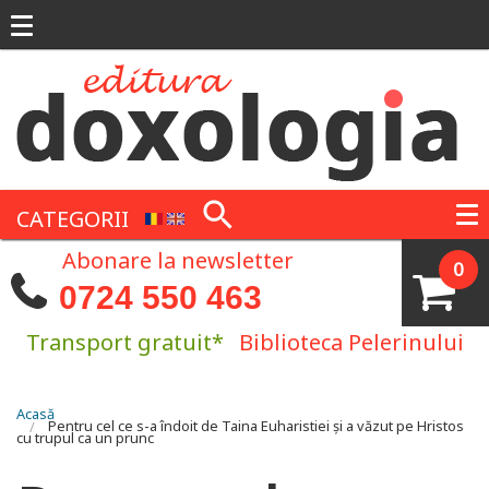
Mergi la conţinutul principal
CATEGORII
Abonare la newsletter
0
0724 550 463
Transport gratuit*
Biblioteca Pelerinului
Eşti aici
Acasă
Pentru cel ce s-a îndoit de Taina Euharistiei și a văzut pe Hristos
cu trupul ca un prunc