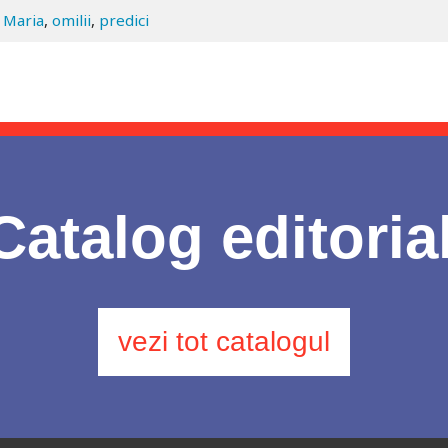
 Maria
,
omilii
,
predici
Catalog editoria
vezi tot catalogul