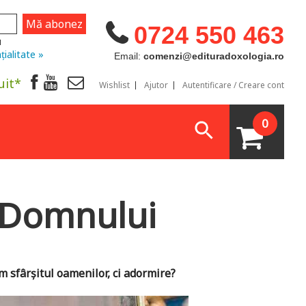
0724 550 463
u
țialitate »
Email:
comenzi@edituradoxologia.ro
uit*
Wishlist
Ajutor
Autentificare / Creare cont
0
i Domnului
m sfârșitul oamenilor, ci adormire?