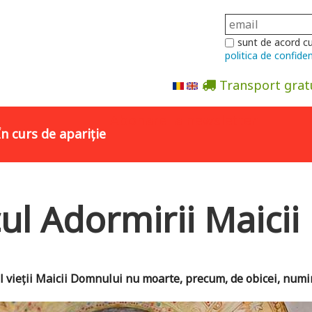
sunt de acord c
politica de confiden
Transport grat
Abonare la newsletter
În curs de apariție
cul Adormirii Maici
al vieții Maicii Domnului nu moarte, precum, de obicei, numi