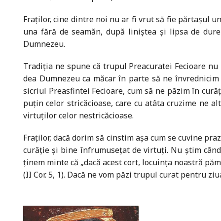
Fraților, cine dintre noi nu ar fi vrut să fie părtașu
una fără de seamăn, după liniștea și lipsa de durer
Dumnezeu.
Tradiția ne spune că trupul Preacuratei Fecioare nu m
dea Dumnezeu ca măcar în parte să ne învrednicim și
sicriul Preasfintei Fecioare, cum să ne păzim în curăț
puțin celor stricăcioase, care cu atâta cruzime ne a
virtuților celor nestricăcioase.
Fraților, dacă dorim să cinstim așa cum se cuvine pra
curăție și bine înfrumusețat de virtuți. Nu știm cân
ținem minte că „dacă acest cort, locuința noastră păm
(II Cor. 5, 1). Dacă ne vom păzi trupul curat pentru ziu