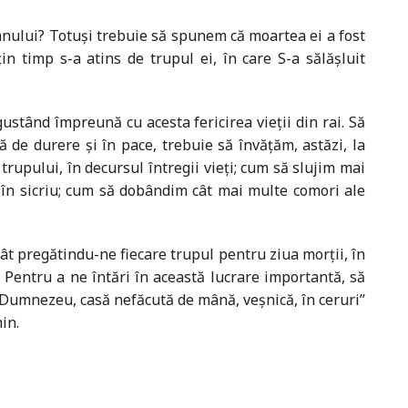
Domnului? Totuși trebuie să spunem că moartea ei a fost
n timp s-a atins de trupul ei, în care S-a sălășluit
ustând împreună cu acesta fericirea vieții din rai. Să
de durere și în pace, trebuie să învățăm, astăzi, la
trupului, în decursul întregii vieți; cum să slujim mai
e în sicriu; cum să dobândim cât mai multe comori ale
ât pregătindu-ne fiecare trupul pentru ziua morții, în
 Pentru a ne întări în această lucrare importantă, să
a Dumnezeu, casă nefăcută de mână, veșnică, în ceruri”
in.