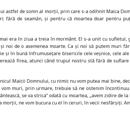
l unui astfel de somn al morții, prin care s-a odihnit Maica 
i; fără de seamăn, și pentru că moartea doar pentru puți
ai era în ziua a treia în mormânt. El s-a unit cu sufletul, g
 noi de o asemenea moarte. Ca și noi să putem muri fără 
ie și în bună înfrumusețare bisericile cele veșnice, cele ale 
lterează firea, atunci când trupul nostru stă fără de suflar
znicul Maicii Domnului, cu nimic nu vom putea mai bine, dec
d vom muri, prin urmare, trebuie să ne ostenim încontinuu.
ântească, se va strica” odată cu moartea, „avem zidire de l
a morții, ne vom bucura cu el în ceruri, în vecii nesfârșiți. Am