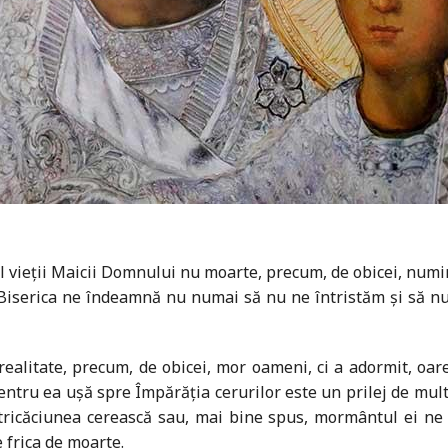
al vieții Maicii Domnului nu moarte, precum, de obicei, num
 Biserica ne îndeamnă nu numai să nu ne întristăm și să nu
realitate, precum, de obicei, mor oameni, ci a adormit, oar
pentru ea ușă spre Împărăția cerurilor este un prilej de mul
tricăciunea cerească sau, mai bine spus, mormântul ei ne
 frica de moarte.