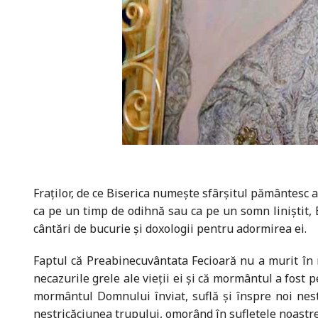
Fraților, de ce Biserica numește sfârșitul pământesc 
ca pe un timp de odihnă sau ca pe un somn liniștit,
cântări de bucurie și doxologii pentru adormirea ei.
Faptul că Preabinecuvântata Fecioară nu a murit în 
necazurile grele ale vieții ei și că mormântul a fost 
mormântul Domnului înviat, suflă și înspre noi nes
nestricăciunea trupului, omorând în sufletele noastre