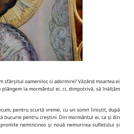
im sfârșitul oamenilor, ci adormire? Văzând moartea ei
 plângem la mormântul ei, ci, dimpotrivă, să înălțăm
ecum, pentru scurtă vreme, cu un somn liniștit, după
tă bucurie pentru creștini. Din mormântul ei, ca și din
 promite nemincinos și nouă nemurirea sufletului și