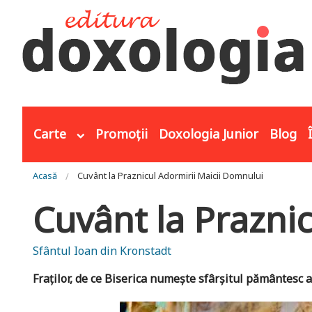
Mergi la conţinutul principal
Carte
Promoții
Doxologia Junior
Blog
Eşti aici
Acasă
Cuvânt la Praznicul Adormirii Maicii Domnului
Cuvânt la Prazni
Sfântul Ioan din Kronstadt
Fraților, de ce Biserica numește sfârșitul pământesc 