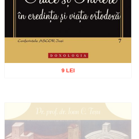
9 LEI
Adaugă în coș
Wishlist