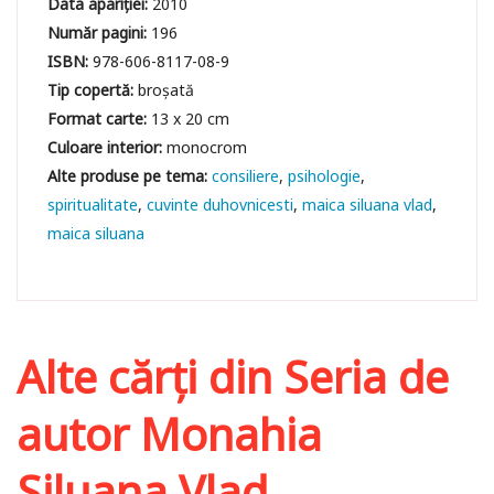
Data apariției:
2010
Număr pagini:
196
ISBN:
978-606-8117-08-9
Tip copertă:
broșată
Format carte:
13 x 20 cm
Culoare interior:
monocrom
consiliere
psihologie
spiritualitate
cuvinte duhovnicesti
maica siluana vlad
maica siluana
Alte cărți din
Seria de
autor Monahia
Siluana Vlad