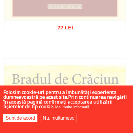
22 LEI
Stoc epuizat
Folosim cookie-uri pentru a îmbunătăți experiența
dumneavoastră pe acest site.Prin continuarea navigării
în această pagină confirmați acceptarea utilizării
fișierelor de tip cookie.
Mai multe informații
Sunt de acord
Nu, mulțumesc