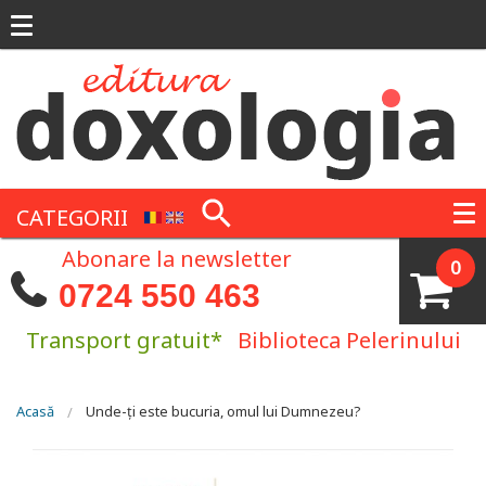
Mergi la conţinutul principal
CATEGORII
Abonare la newsletter
0
0724 550 463
Transport gratuit*
Biblioteca Pelerinului
Eşti aici
Acasă
Unde-ți este bucuria, omul lui Dumnezeu?