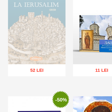
52 LEI
11 LEI
Stoc epuizat
Adaugă în coș
Wis
-50%