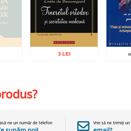
3 LEI
1
1
at
Adaugă în coș
Wishlist
Adaug
 produs?
asă-ne un număr de telefon
Vrei să ne trimiți un
Te sunăm noi!
email?