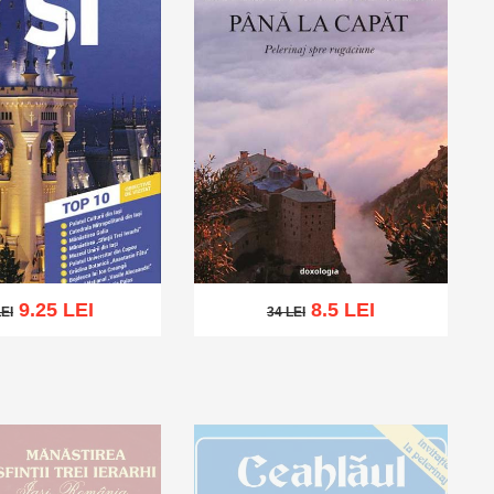
9.25 LEI
8.5 LEI
LEI
34 LEI
EI
34 LEI
ă în coș
Wishlist
Adaugă în coș
Wishlist