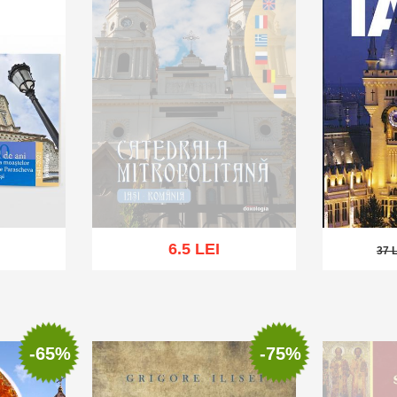
6.5 LEI
37 
37 L
Stoc epuizat
hlist
Adaug
-65%
-75%