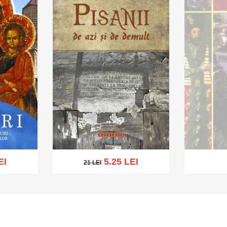
EI
5.25 LEI
21 LEI
21 LEI
St
Adaugă în coș
Wishlist
hlist