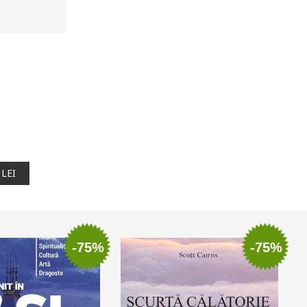
 LEI
-75%
-75%