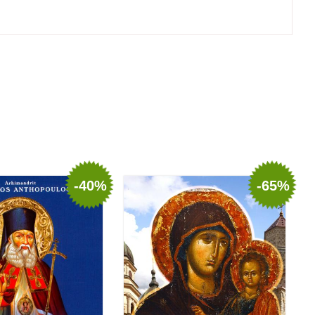
-40%
-65%