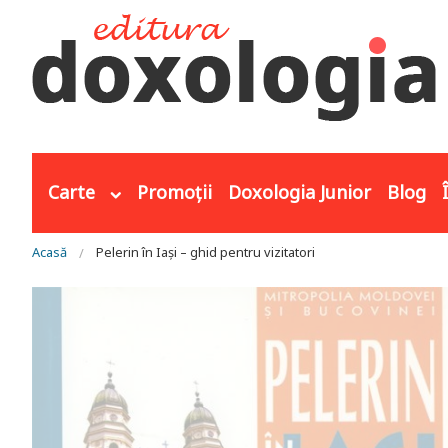
Mergi la conţinutul principal
Carte
Promoții
Doxologia Junior
Blog
Eşti aici
Acasă
Pelerin în Iaşi – ghid pentru vizitatori