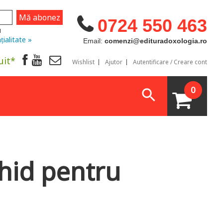
0724 550 463
u
țialitate »
Email:
comenzi@edituradoxologia.ro
uit*
Wishlist
Ajutor
Autentificare / Creare cont
0
ghid pentru