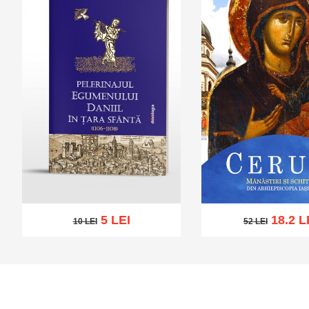
5 LEI
18.2 L
10 LEI
52 LEI
10 LEI
52 LEI
Adaugă în coș
Wishlist
Adaugă în coș
Wis