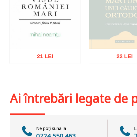
21 LEI
22 LEI
Stoc epuiz
Adaugă în coș
Wishlist
Ai întrebări legate de
Ne poți suna la
L
0724 550 463