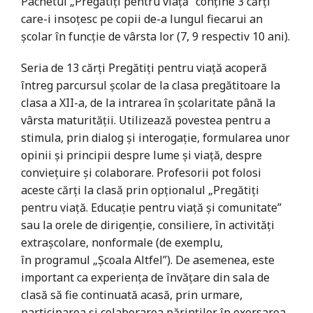
Pachetul „Pregătiți pentru viață” conține 3 cărți
care-i insoțesc pe copii de-a lungul fiecarui an
școlar în funcție de vârsta lor (7, 9 respectiv 10 ani).
Seria de 13 cărți Pregătiți pentru viață acoperă
întreg parcursul școlar de la clasa pregătitoare la
clasa a XII-a, de la intrarea în școlaritate până la
vârsta maturității. Utilizează povestea pentru a
stimula, prin dialog și interogație, formularea unor
opinii și principii despre lume și viață, despre
conviețuire și colaborare. Profesorii pot folosi
aceste cărți la clasă prin opționalul „Pregătiți
pentru viață. Educație pentru viață și comunitate”
sau la orele de dirigenție, consiliere, în activități
extrașcolare, nonformale (de exemplu,
în programul „Școala Altfel”). De asemenea, este
important ca experiența de învățare din sala de
clasă să fie continuată acasă, prin urmare,
participarea și colaborarea părinților în exersarea