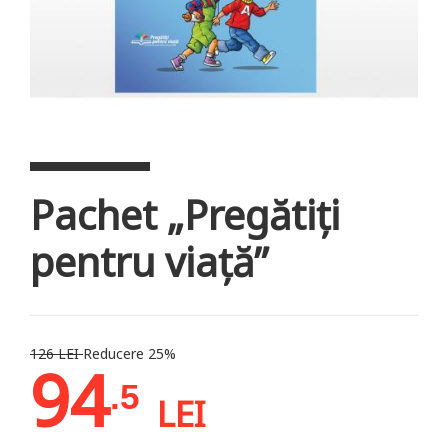
Pachet „Pregătiți
pentru viață”
126 LEI
Reducere 25%
94
.5
LEI