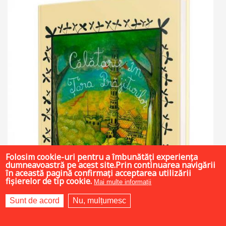
Folosim cookie-uri pentru a îmbunătăți experiența
dumneavoastră pe acest site.Prin continuarea navigării
în această pagină confirmați acceptarea utilizării
fișierelor de tip cookie.
Mai multe informații
Sunt de acord
Nu, mulțumesc