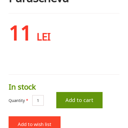
11
LEI
In stock
Add to cart
Quantity
*
Add to wish list