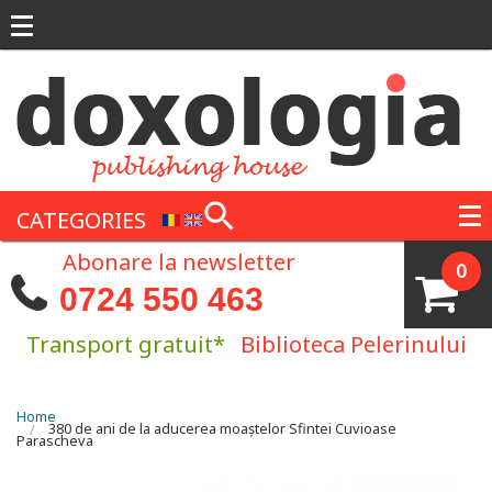
Skip to main content
CATEGORIES
Abonare la newsletter
0
0724 550 463
Transport gratuit*
Biblioteca Pelerinului
You are here
Home
380 de ani de la aducerea moaștelor Sfintei Cuvioase
Parascheva