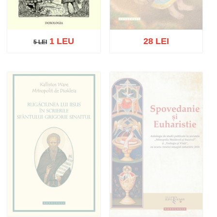
1 LEU
28 LEI
5 LEI
5 LEI
Stoc epuizat
Adaugă în coș
Wishlist