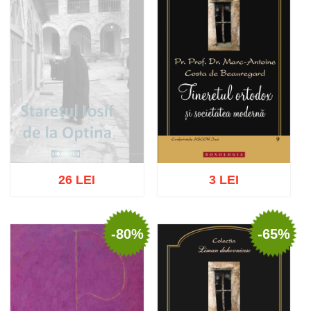
26 LEI
3 LEI
-80%
-65%
Stoc epuizat
Adaugă în coș
Wishlist