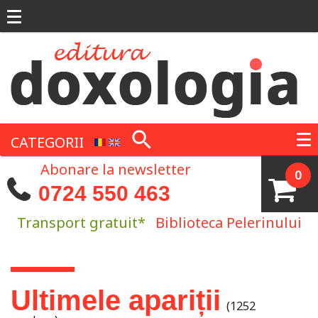
Mergi la conţinutul principal
CATEGORII
Abonare la newsletter
0
0724 550 463
Transport gratuit*
Biblioteca Pelerinului
Eşti aici
Ultimele apariții
(1252