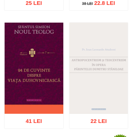
25 LEI
22.8 LEI
38 LEI
38 LEI
Stoc epuizat
Adaugă în coș
Wishlist
41 LEI
22 LEI