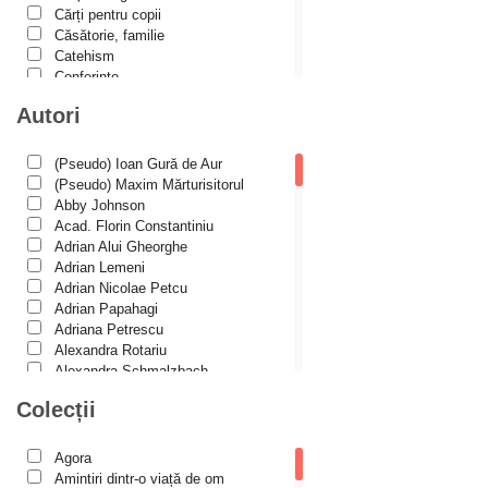
Cărți pentru copii
Căsătorie, familie
Catehism
Conferințe
Cuvinte duhovniceşti
Autori
Dicționare
Dogmatică
Filocalia
(Pseudo) Ioan Gură de Aur
International Orthodox Theological
(Pseudo) Maxim Mărturisitorul
Association
Abby Johnson
Istoria Bisericii
Acad. Florin Constantiniu
Lecturi motivaționale
Adrian Alui Gheorghe
Liturgică şi Pastorală
Adrian Lemeni
Muzică bisericească
Adrian Nicolae Petcu
Pateric
Adrian Papahagi
Patristică
Adriana Petrescu
Pelerinaje/Turism
Alexandra Rotariu
Poezie și proză creștină
Alexandra Schmalzbach
Predici/Omilii
Alexandru Creţu
Colecții
Psihoterapie ortodoxă
Alexandru Elian
Religie, știință, filosofie
Alexandru Huțanu
Sănătate/Stil de viaţă
Alexandru Lascarov-Moldovanu
Agora
Spiritualitate ortodoxă
Alexandru Mihăilă
Amintiri dintr-o viață de om