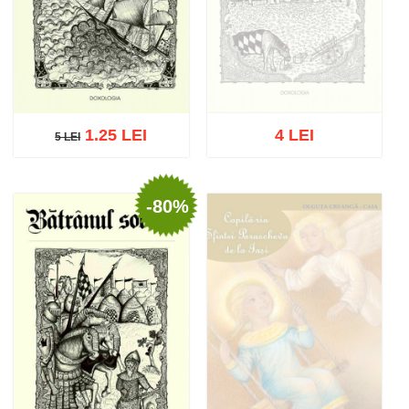
1.25 LEI
4 LEI
5 LEI
5 LEI
-80%
Stoc epuizat
Adaugă în coș
Wishlist