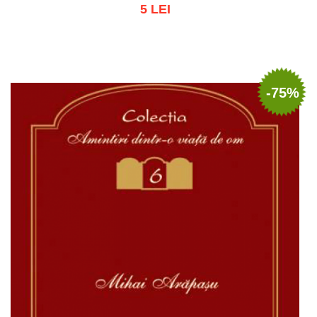
5 LEI
Stoc epuizat
-75%