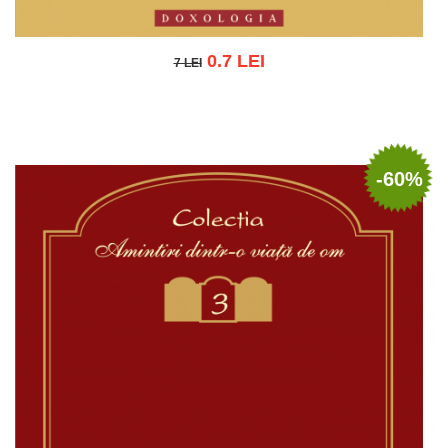
0.7 LEI
7 LEI
7 LEI
Adaugă în coș
Wishlist
-60%