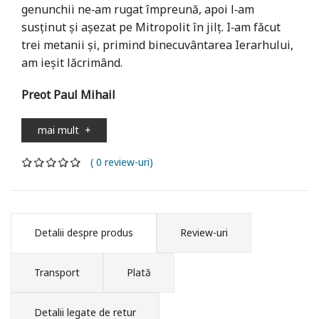
genunchii ne‑am rugat împreună, apoi l‑am
susţinut şi aşezat pe Mitropolit în jilţ. I‑am făcut
trei metanii şi, primind binecuvântarea Ierarhului,
am ieşit lăcrimând.
Preot Paul Mihail
mai mult
+
( 0 review-uri)
Detalii despre produs
Review-uri
Transport
Plată
Detalii legate de retur