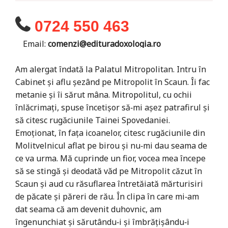
0724 550 463
Email:
comenzi@edituradoxologia.ro
Am alergat îndată la Palatul Mitropolitan. Intru în
Cabinet şi aflu şezând pe Mitropolit în Scaun. Îi fac
metanie şi îi sărut mâna. Mitropolitul, cu ochii
înlăcrimaţi, spuse încetişor să‑mi aşez patrafirul şi
să citesc rugăciunile Tainei Spovedaniei.
Emoţionat, în faţa icoanelor, citesc rugăciunile din
Molitvelnicul aflat pe birou şi nu‑mi dau seama de
ce va urma. Mă cuprinde un fior, vocea mea începe
să se stingă şi deodată văd pe Mitropolit căzut în
Scaun şi aud cu răsuflarea întretăiată mărturisiri
de păcate şi păreri de rău. În clipa în care mi‑am
dat seama că am devenit duhovnic, am
îngenunchiat şi sărutându‑i şi îmbrăţişându‑i