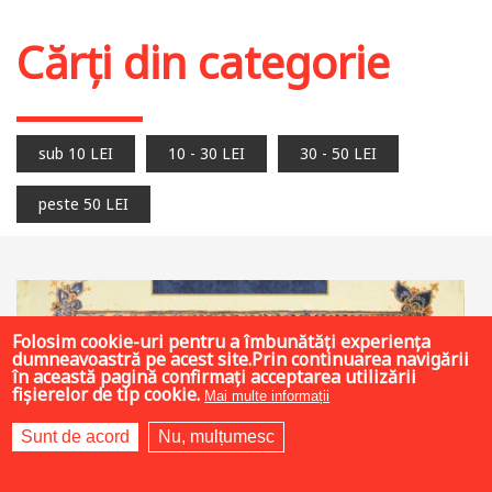
Cărți din categorie
sub 10 LEI
10 - 30 LEI
30 - 50 LEI
peste 50 LEI
Folosim cookie-uri pentru a îmbunătăți experiența
dumneavoastră pe acest site.Prin continuarea navigării
în această pagină confirmați acceptarea utilizării
fișierelor de tip cookie.
Mai multe informații
Sunt de acord
Nu, mulțumesc