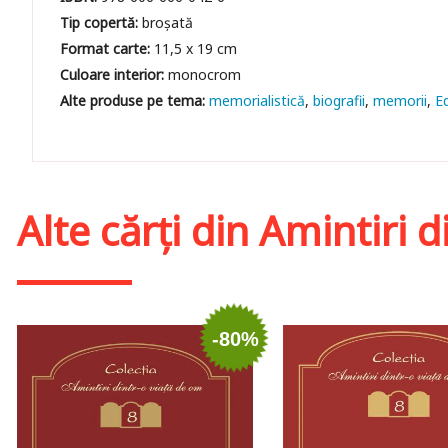
Tip copertă:
broșată
Format carte:
11,5 x 19 cm
Culoare interior:
monocrom
memorialistică
biografii
memorii
E
Alte cărți din
Amintiri d
-80%