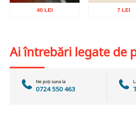
40 LEI
7 LEI
Stoc epuiz
Adaugă în coș
Wishlist
Ai întrebări legate de
Ne poți suna la
L
0724 550 463