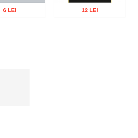
6 LEI
12 LEI
oc epuizat
Adaugă în coș
Wishlist