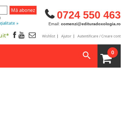
0724 550 463
u
țialitate »
Email:
comenzi@edituradoxologia.ro
uit*
Wishlist
Ajutor
Autentificare / Creare cont
0