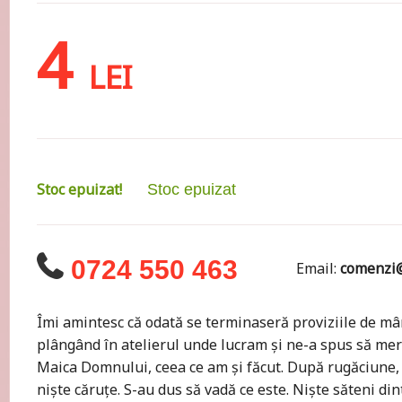
4
LEI
Stoc epuizat!
Stoc epuizat
0724 550 463
Email:
comenzi@
Îmi amintesc că odată se terminaseră proviziile de mâ
plângând în atelierul unde lucram şi ne-a spus să mer
Maica Domnului, ceea ce am şi făcut. După rugăciune, 
nişte căruţe. S-au dus să vadă ce este. Nişte săteni d