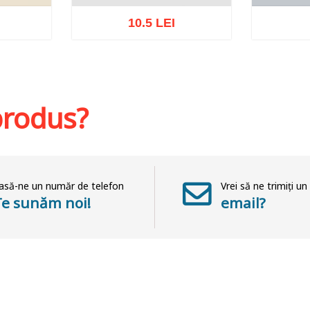
10.5 LEI
at
St
Adaugă în coș
Wishlist
 produs?
asă-ne un număr de telefon
Vrei să ne trimiți un
Te sunăm noi!
email?