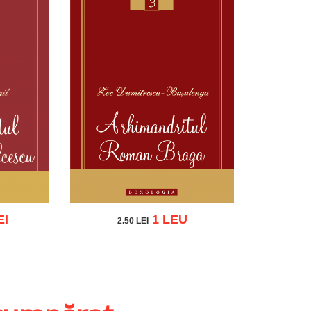
EI
1 LEU
2.50 LEI
2.50 LEI
ist
Adaugă în coș
Wishlist