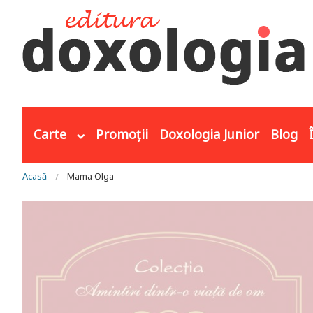
Mergi la conţinutul principal
Carte
Promoții
Doxologia Junior
Blog
Eşti aici
Acasă
Mama Olga