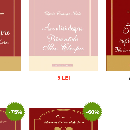
5 LEI
Stoc epuizat
ist
Adau
-75%
-60%