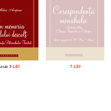
3 LEI
7 LEI
12 LEI
12 LEI
Stoc epuizat
gă în coș
Wishlist