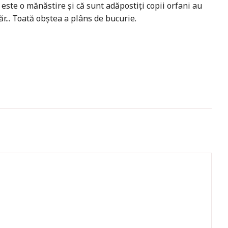
este o mănăstire şi că sunt adăpostiţi copii orfani au
ăr... Toată obştea a plâns de bucurie.