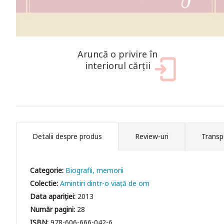
Aruncă o privire în
interiorul cărții
Detalii despre produs
Review-uri
Transp
Categorie:
Biografii, memorii
Colectie:
Amintiri dintr-o viață de om
Data apariției:
2013
Număr pagini:
28
ISBN:
978-606-666-042-6