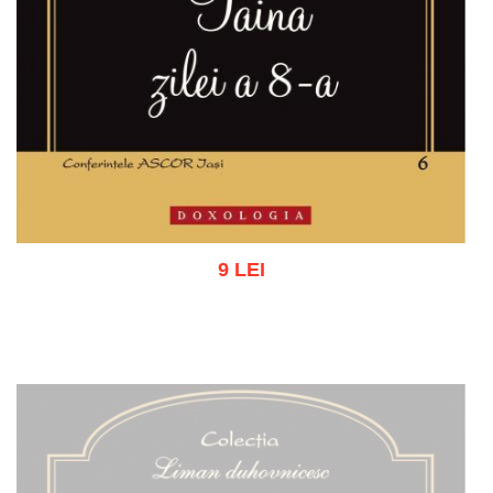
9 LEI
Adaugă în coș
Wishlist