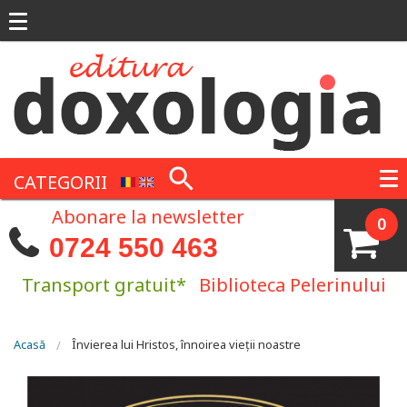
Mergi la conţinutul principal
CATEGORII
Abonare la newsletter
0
0724 550 463
Transport gratuit*
Biblioteca Pelerinului
Eşti aici
Acasă
Învierea lui Hristos, înnoirea vieţii noastre