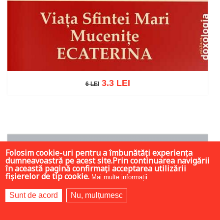
3.3 LEI
6 LEI
6 LEI
Adaugă în coș
Wishlist
Folosim cookie-uri pentru a îmbunătăți experiența
dumneavoastră pe acest site.Prin continuarea navigării
în această pagină confirmați acceptarea utilizării
fișierelor de tip cookie.
Mai multe informații
Sunt de acord
Nu, mulțumesc