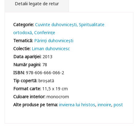
Detalii legate de retur
Categorie:
Cuvinte duhovniceşti
Spiritualitate
ortodoxă
Conferințe
Tematică:
Părinți duhovnicești
Colectie:
Liman duhovnicesc
Data apariției:
2013
Număr pagini:
78
ISBN:
978-606-666-066-2
Tip copertă:
broșată
Format carte:
11,5 x 19 cm
Culoare interior:
monocrom
invierea lui hristos
innoire
post