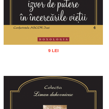
9 LEI
Adaugă în coș
Wishlist