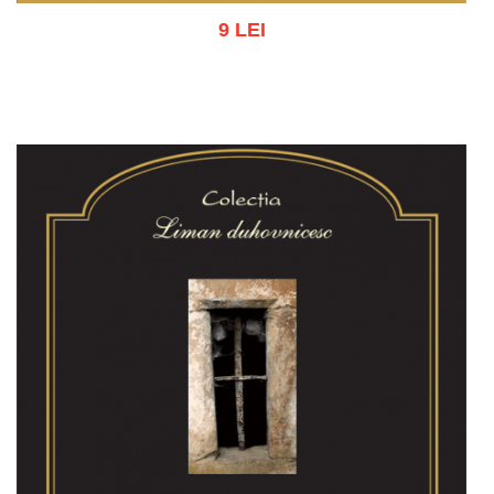
9 LEI
Adaugă în coș
Wishlist