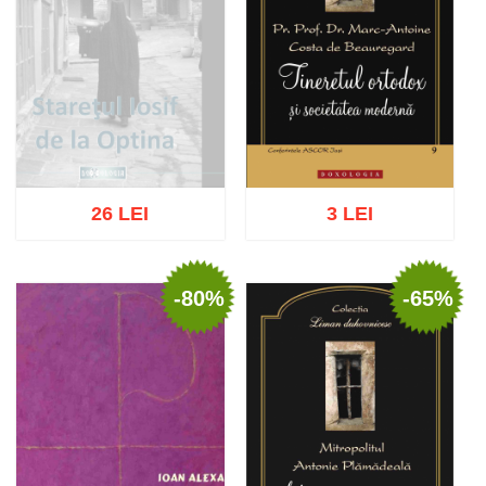
26 LEI
3 LEI
-80%
-65%
Stoc epuizat
Adaugă în coș
Wishlist