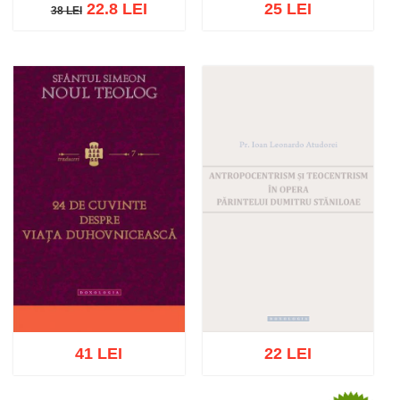
22.8 LEI
25 LEI
38 LEI
38 LEI
Stoc epuizat
Adaugă în coș
Wishlist
41 LEI
22 LEI