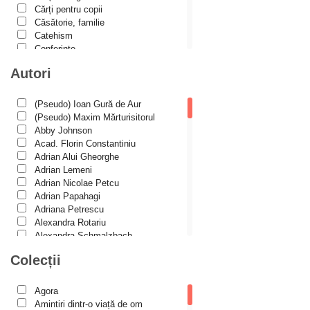
Cărți pentru copii
Căsătorie, familie
Catehism
Conferințe
Cuvinte duhovniceşti
Autori
Dicționare
Dogmatică
Filocalia
(Pseudo) Ioan Gură de Aur
International Orthodox Theological
(Pseudo) Maxim Mărturisitorul
Association
Abby Johnson
Istoria Bisericii
Acad. Florin Constantiniu
Lecturi motivaționale
Adrian Alui Gheorghe
Liturgică şi Pastorală
Adrian Lemeni
Muzică bisericească
Adrian Nicolae Petcu
Pateric
Adrian Papahagi
Patristică
Adriana Petrescu
Pelerinaje/Turism
Alexandra Rotariu
Poezie și proză creștină
Alexandra Schmalzbach
Predici/Omilii
Alexandru Creţu
Colecții
Psihoterapie ortodoxă
Alexandru Elian
Religie, știință, filosofie
Alexandru Huțanu
Sănătate/Stil de viaţă
Alexandru Lascarov-Moldovanu
Agora
Spiritualitate ortodoxă
Alexandru Mihăilă
Amintiri dintr-o viață de om