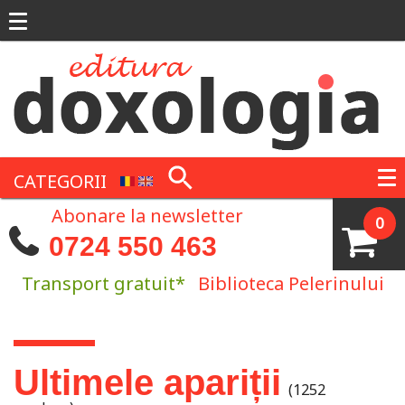
Mergi la conţinutul principal
CATEGORII
Abonare la newsletter
0
0724 550 463
Transport gratuit*
Biblioteca Pelerinului
Eşti aici
Ultimele apariții
(1252