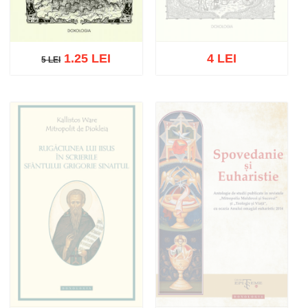
1.25 LEI
4 LEI
5 LEI
5 LEI
Stoc epuizat
Adaugă în coș
Wishlist