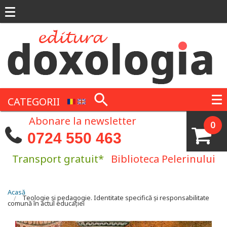
Mergi la conţinutul principal
CATEGORII
Abonare la newsletter
0
0724 550 463
Transport gratuit*
Biblioteca Pelerinului
Eşti aici
Acasă
Teologie și pedagogie. Identitate specifică și responsabilitate
comună în actul educației