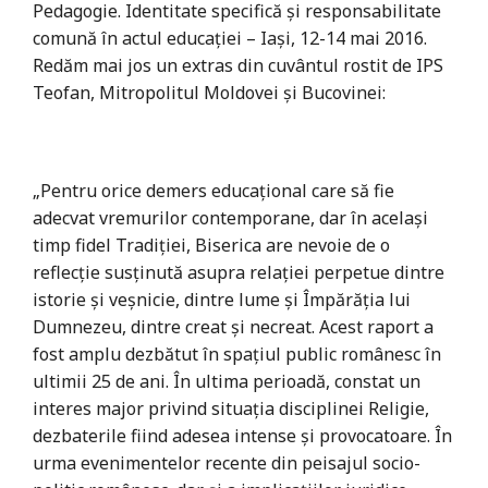
Pedagogie. Identitate specifică şi responsabilitate
comună în actul educației – Iași, 12-14 mai 2016.
Redăm mai jos un extras din cuvântul rostit de IPS
Teofan, Mitropolitul Moldovei și Bucovinei:
„Pentru orice demers educațional care să fie
adecvat vremurilor contemporane, dar în același
timp fidel Tradiției, Biserica are nevoie de o
reflecție susținută asupra relației perpetue dintre
istorie și veșnicie, dintre lume și Împărăția lui
Dumnezeu, dintre creat și necreat. Acest raport a
fost amplu dezbătut în spațiul public românesc în
ultimii 25 de ani. În ultima perioadă, constat un
interes major privind situația disciplinei Religie,
dezbaterile fiind adesea intense și provocatoare. În
urma evenimentelor recente din peisajul socio-