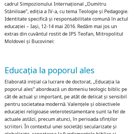
cadrul Simpozionului Internațional „Dumitru
Stăniloae”, ediția a IV-a, cu tema Teologie şi Pedagogie.
Identitate specifică şi responsabilitate comună în actul
educației – Iași, 12-14 mai 2016. Redăm mai jos un
extras din cuvântul rostit de IPS Teofan, Mitropolitul
Moldovei și Bucovinei:
Educația la poporul ales
Elaborată inițial ca lucrare de doctorat, „Educaţia la
poporul ales” abordează un domeniu teologic biblic pe
cât de actual şi important, pe atât de delicat şi sensibil
pentru societatea modernă. Valenţele şi obie­c­tivele
educaţiei religioase veterotestamentare sunt la fel de
actuale astăzi, precum atunci, în perioada sfinţilor
scriitori. În contextul unei societăţi secularizate şi