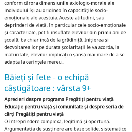
conform cărora dimensiunile axiologic-morale ale
individului își au originea în capacitățile socio-
emoționale ale acestuia. Aceste atitudini, sau
deprinderi de viață, în particular cele socio-emoționale
și caracteriale, pot fi insuflate elevilor din primii ani de
școală, ba chiar încă de la grădiniță. Inițierea și
dezvoltarea lor pe durata școlarității le va acorda, la
maturitate, elevilor implicați o șansă mai mare de a se
adapta la cerințele mereu...
Băieți și fete - o echipă
câștigătoare : vârsta 9+
Aprecieri despre programa Pregătiți pentru viață.
Educație pentru viață și comunitate și despre seria de
cărți Pregătiți pentru viață
O întreprindere complexă, legitimă și oportună.
Argumentația de susținere are baze solide, sistematice,