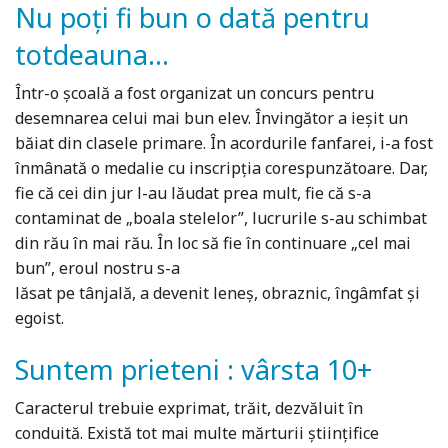
Nu poți fi bun o dată pentru
totdeauna...
Într-o școală a fost organizat un concurs pentru
desemnarea celui mai bun elev. Învingător a ieșit un
băiat din clasele primare. În acordurile fanfarei, i-a fost
înmânată o medalie cu inscripția corespunzătoare. Dar,
fie că cei din jur l-au lăudat prea mult, fie că s-a
contaminat de „boala stelelor”, lucrurile s-au schimbat
din rău în mai rău. În loc să fie în continuare „cel mai
bun”, eroul nostru s-a
lăsat pe tânjală, a devenit leneș, obraznic, îngâmfat și
egoist.
Suntem prieteni : vârsta 10+
Caracterul trebuie exprimat, trăit, dezvăluit în
conduită. Există tot mai multe mărturii științifice