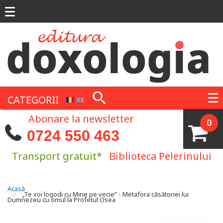
Mergi la conţinutul principal
CATEGORII
Abonare la newsletter
0
0724 550 463
Transport gratuit*
Biblioteca Pelerinului
Eşti aici
Acasă
„Te voi logodi cu Mine pe vecie” - Metafora căsătoriei lui
Dumnezeu cu omul la Profetul Osea