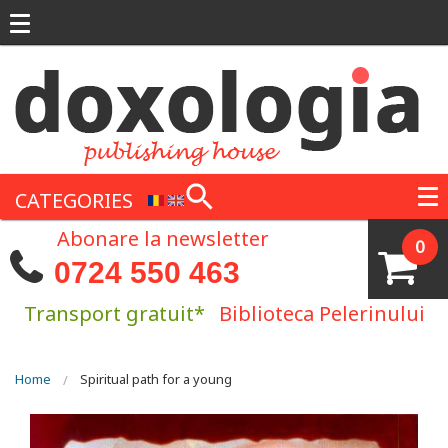
Skip to main content
CATEGORIES
Abonare la newsletter
0
0724 550 463
Transport gratuit*
Biblioteca Pelerinului
You are here
Home
Spiritual path for a young