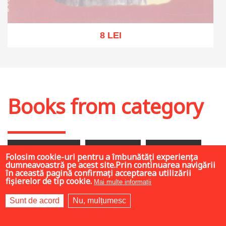
8 LEI
Out of stock
Books from category
less than 10 LEI
10 - 30 LEI
30 - 50 LEI
Folosim cookie-uri pentru a îmbunătăți experiența
dumneavoastră pe acest site.Prin continuarea navigării
greater than 50 LEI
în această pagină confirmați acceptarea utilizării
fișierelor de tip cookie.
Mai multe informații
Sunt de acord
Nu, mulțumesc