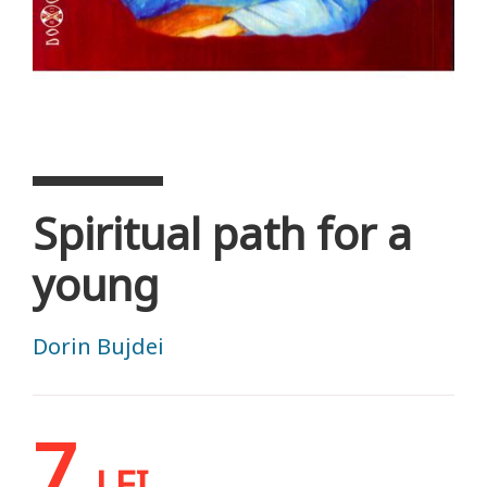
Spiritual path for a
young
Dorin Bujdei
7
LEI