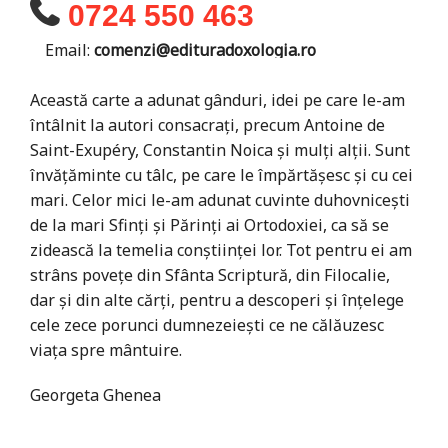
0724 550 463
Email:
comenzi@edituradoxologia.ro
Această carte a adunat gânduri, idei pe care le-am
întâlnit la autori consacrați, precum Antoine de
Saint-Exupéry, Constantin Noica și mulți alții. Sunt
învățăminte cu tâlc, pe care le împărtășesc și cu cei
mari. Celor mici le-am adunat cuvinte duhovnicești
de la mari Sfinți și Părinți ai Ortodoxiei, ca să se
zidească la temelia conștiinței lor. Tot pentru ei am
strâns povețe din Sfânta Scriptură, din Filocalie,
dar și din alte cărți, pentru a descoperi și înțelege
cele zece porunci dumnezeiești ce ne călăuzesc
viața spre mântuire.
Georgeta Ghenea