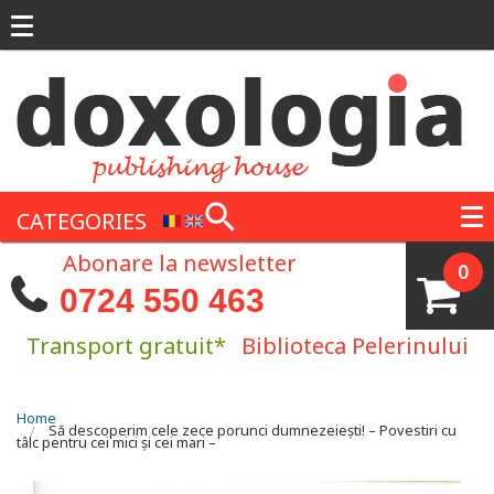
Skip to main content
CATEGORIES
Abonare la newsletter
0
0724 550 463
Transport gratuit*
Biblioteca Pelerinului
You are here
Home
Să descoperim cele zece porunci dumnezeiești! – Povestiri cu
tâlc pentru cei mici și cei mari –