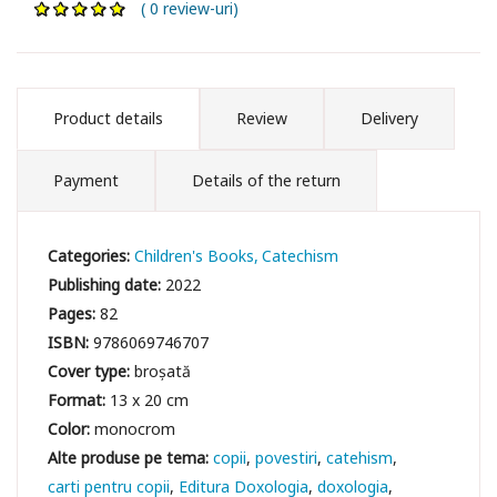
( 0 review-uri)
Product details
Review
Delivery
Payment
Details of the return
Categories:
Children's Books
Catechism
Publishing date:
2022
Pages:
82
ISBN:
9786069746707
Cover type:
broșată
Format:
13 x 20 cm
Color:
monocrom
copii
povestiri
catehism
carti pentru copii
Editura Doxologia
doxologia