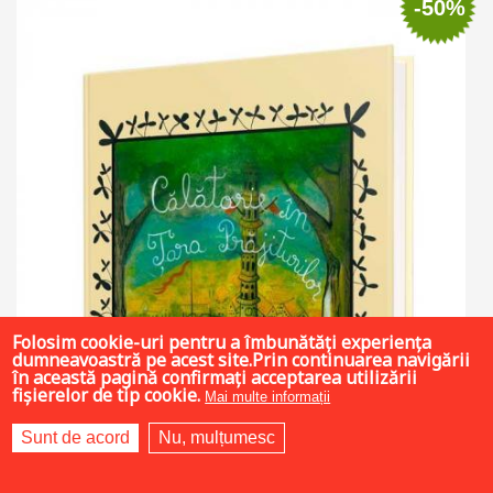
-50%
Folosim cookie-uri pentru a îmbunătăți experiența
dumneavoastră pe acest site.Prin continuarea navigării
în această pagină confirmați acceptarea utilizării
fișierelor de tip cookie.
Mai multe informații
Sunt de acord
Nu, mulțumesc