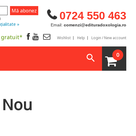
0724 550 463
u
țialitate »
Email:
comenzi@edituradoxologia.ro
 gratuit*
Wishlist
Help
Login / New account
0
l Nou