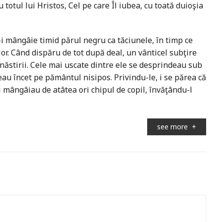
 totul lui Hristos, Cel pe care Îl iubea, cu toată duioşia
-i mângâie timid părul negru ca tăciunele, în timp ce
r. Când dispăru de tot după deal, un vânticel subţire
năstirii. Cele mai uscate dintre ele se desprindeau sub
eau încet pe pământul nisipos. Privindu-le, i se părea că
 mângâiau de atâtea ori chipul de copil, învăţându-l
see more
+