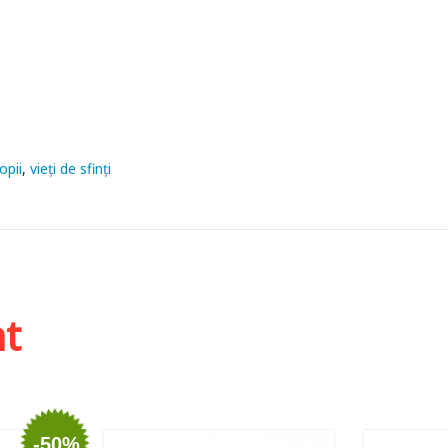
opii
vieți de sfinți
ht
-50%