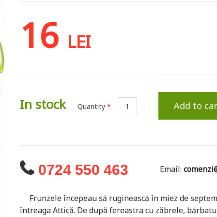
16
LEI
In stock
Add to car
Quantity
*
0724 550 463
Email:
comenzi@
Frunzele începeau să ruginească în miez de septembri
întreaga Attică. De după fereastra cu zăbrele, bărbatu