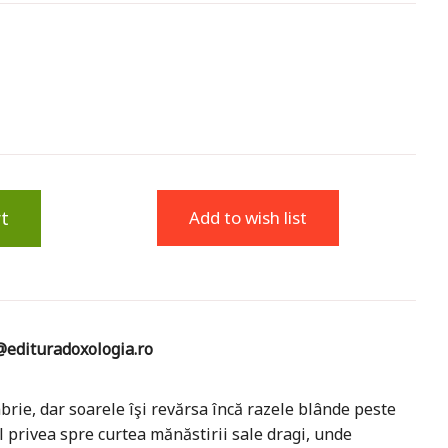
t
Add to wish list
edituradoxologia.ro
e, dar soarele îşi revărsa încă razele blânde peste
l privea spre curtea mănăstirii sale dragi, unde