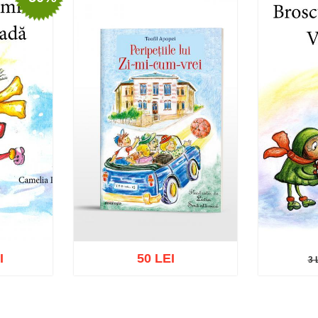
I
50 LEI
3 
3 LE