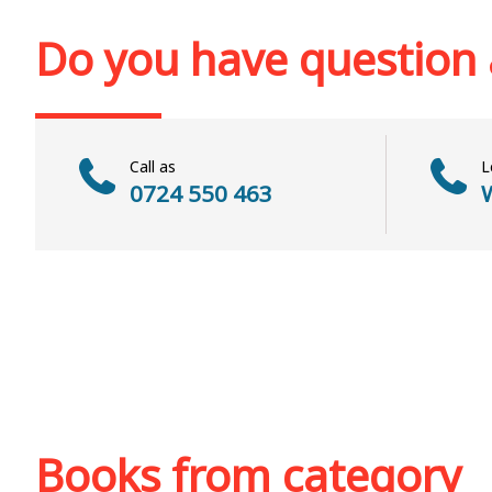
Add to cart
Add to wi
Do you have question
Call as
L
0724 550 463
W
Books from category