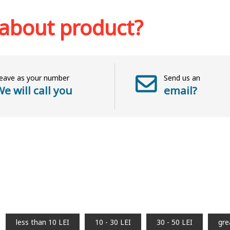
sh list
Add to cart
Add to wish list
Add to 
 about product?
eave as your number
Send us an
e will call you
email?
less than 10 LEI
10 - 30 LEI
30 - 50 LEI
gre