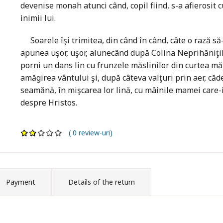
devenise monah atunci când, copil fiind, s-a afierosit cu
inimii lui.
Soarele îşi trimitea, din când în când, câte o rază să
apunea uşor, uşor, alunecând după Colina Neprihăniţilo
porni un dans lin cu frunzele măslinilor din curtea mă
amăgirea vântului şi, după câteva valţuri prin aer, căd
seamănă, în mişcarea lor lină, cu mâinile mamei care-i
despre Hristos.
( 0 review-uri)
Payment
Details of the return