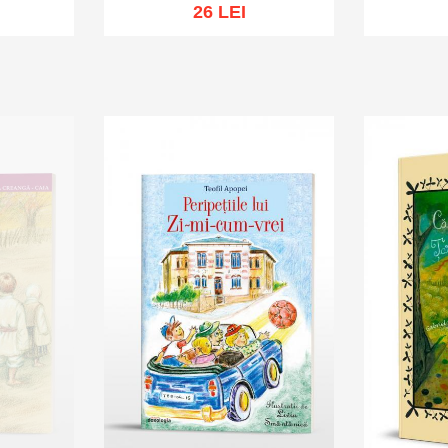
26 LEI
Ou
sh list
Add to cart
Add to wish list