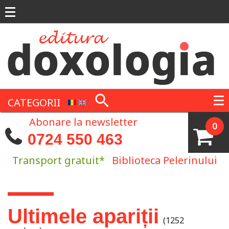
Mergi la conţinutul principal
CATEGORII
Abonare la newsletter
0
0724 550 463
Transport gratuit*
Biblioteca Pelerinului
Eşti aici
Ultimele apariții
(1252