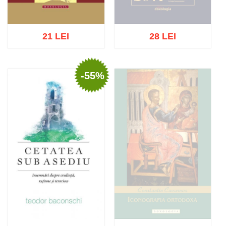
21 LEI
28 LEI
-55%
Stoc epuizat
Adaugă în coș
Wishlist