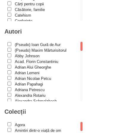
Cărți pentru copii
Căsătorie, familie
Catehism
Conferințe
Cuvinte duhovniceşti
Autori
Dicționare
Dogmatică
Filocalia
(Pseudo) Ioan Gură de Aur
International Orthodox Theological
(Pseudo) Maxim Mărturisitorul
Association
Abby Johnson
Istoria Bisericii
Acad. Florin Constantiniu
Lecturi motivaționale
Adrian Alui Gheorghe
Liturgică şi Pastorală
Adrian Lemeni
Muzică bisericească
Adrian Nicolae Petcu
Pateric
Adrian Papahagi
Patristică
Adriana Petrescu
Pelerinaje/Turism
Alexandra Rotariu
Poezie și proză creștină
Alexandra Schmalzbach
Predici/Omilii
Alexandru Creţu
Colecții
Psihoterapie ortodoxă
Alexandru Elian
Religie, știință, filosofie
Alexandru Huțanu
Sănătate/Stil de viaţă
Alexandru Lascarov-Moldovanu
Agora
Spiritualitate ortodoxă
Alexandru Mihăilă
Amintiri dintr-o viață de om