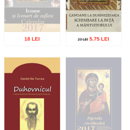
18 LEI
5.75 LEI
23 LEI
23 LEI
Stoc epuizat
Adaugă în coș
Wishlist