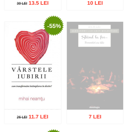
13.5 LEI
10 LEI
30 LEI
30 LEI
-55%
Stoc epuizat
Adaugă în coș
Wishlist
11.7 LEI
7 LEI
26 LEI
26 LEI