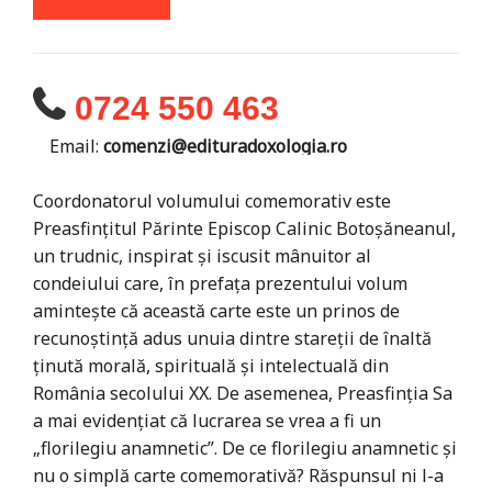
0724 550 463
Email:
comenzi@edituradoxologia.ro
Coordonatorul volumului comemorativ este
Preasfințitul Părinte Episcop Calinic Botoșăneanul,
un trudnic, inspirat și iscusit mânuitor al
condeiului care, în prefața prezentului volum
amintește că această carte este un prinos de
recunoștință adus unuia dintre stareții de înaltă
ținută morală, spirituală și intelectuală din
România secolului XX. De asemenea, Preasfinția Sa
a mai evidențiat că lucrarea se vrea a fi un
„florilegiu anamnetic”. De ce florilegiu anamnetic și
nu o simplă carte comemorativă? Răspunsul ni l-a