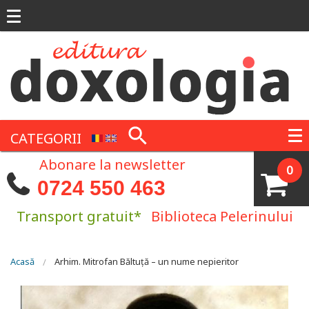
Mergi la conţinutul principal
CATEGORII
Abonare la newsletter
0
0724 550 463
Transport gratuit*
Biblioteca Pelerinului
Eşti aici
Acasă
Arhim. Mitrofan Băltuță – un nume nepieritor