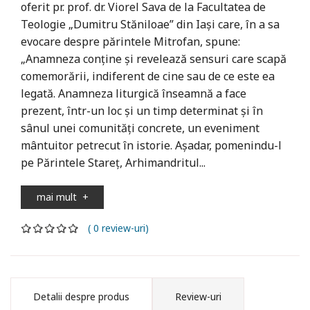
oferit pr. prof. dr. Viorel Sava de la Facultatea de
Teologie „Dumitru Stăniloae” din Iași care, în a sa
evocare despre părintele Mitrofan, spune:
„Anamneza conține și revelează sensuri care scapă
comemorării, indiferent de cine sau de ce este ea
legată. Anamneza liturgică înseamnă a face
prezent, într-un loc și un timp determinat și în
sânul unei comunități concrete, un eveniment
mântuitor petrecut în istorie. Așadar, pomenindu-l
pe Părintele Stareț, Arhimandritul...
mai mult
+
( 0 review-uri)
Detalii despre produs
Review-uri