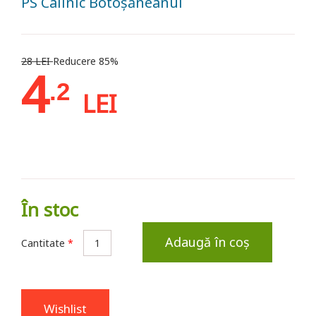
PS Calinic Botoșăneanul
28 LEI
Reducere 85%
4
.2
LEI
În stoc
Adaugă în coș
Cantitate
*
Wishlist