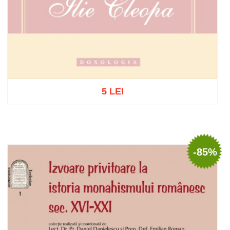
5 LEI
Stoc epuizat
-85%