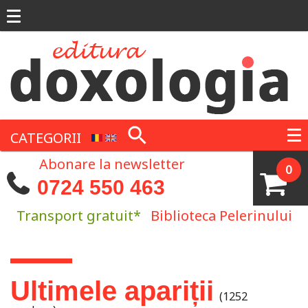
Mergi la conţinutul principal
CATEGORII
Abonare la newsletter
0
0724 550 463
Transport gratuit*
Biblioteca Pelerinului
Eşti aici
Ultimele apariții
(1252