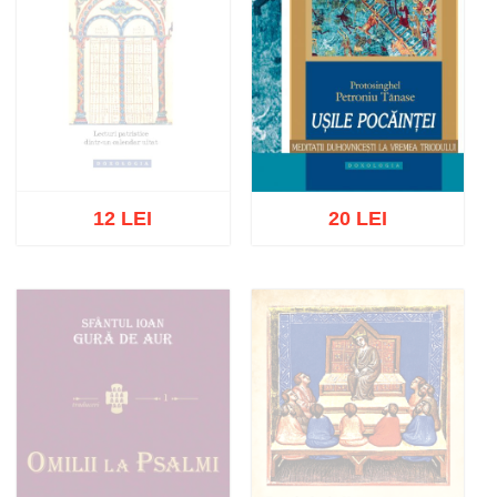
12 LEI
20 LEI
Stoc epuizat
Adaugă în coș
Wishlist