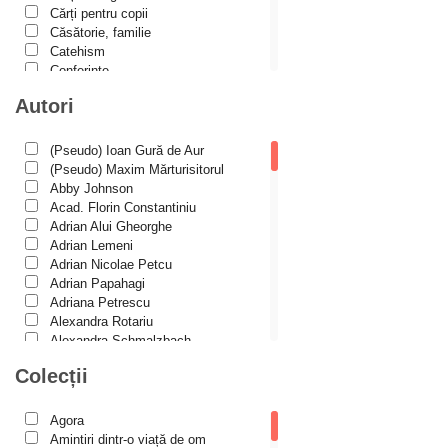
Cărți pentru copii
Căsătorie, familie
Catehism
Conferințe
Cuvinte duhovniceşti
Autori
Dicționare
Dogmatică
Filocalia
(Pseudo) Ioan Gură de Aur
International Orthodox Theological
(Pseudo) Maxim Mărturisitorul
Association
Abby Johnson
Istoria Bisericii
Acad. Florin Constantiniu
Lecturi motivaționale
Adrian Alui Gheorghe
Liturgică şi Pastorală
Adrian Lemeni
Muzică bisericească
Adrian Nicolae Petcu
Pateric
Adrian Papahagi
Patristică
Adriana Petrescu
Pelerinaje/Turism
Alexandra Rotariu
Poezie și proză creștină
Alexandra Schmalzbach
Predici/Omilii
Alexandru Creţu
Colecții
Psihoterapie ortodoxă
Alexandru Elian
Religie, știință, filosofie
Alexandru Huțanu
Sănătate/Stil de viaţă
Alexandru Lascarov-Moldovanu
Agora
Spiritualitate ortodoxă
Alexandru Mihăilă
Amintiri dintr-o viață de om