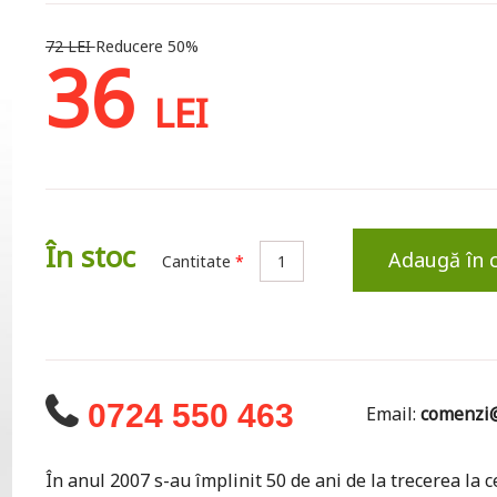
72 LEI
Reducere 50%
36
LEI
În stoc
Adaugă în 
Cantitate
*
0724 550 463
Email:
comenzi@
În anul 2007 s-au împlinit 50 de ani de la trecerea la 