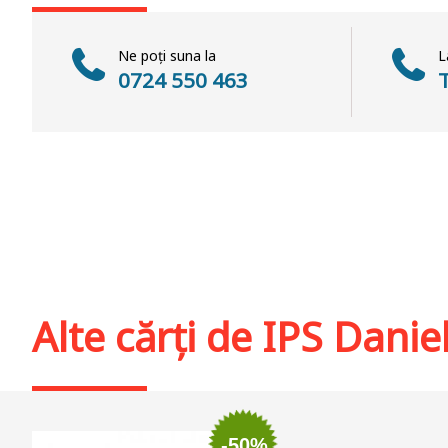
Ne poți suna la
L
0724 550 463
Alte cărți de
IPS Danie
-50%