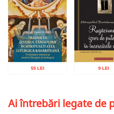
55 LEI
9 LEI
Adaugă în coș
Wishlist
Adaugă în coș
Wis
Ai întrebări legate de