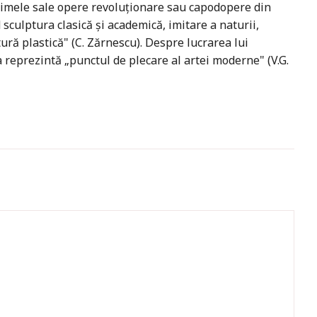
rimele sale opere revoluţionare sau capodopere din
 sculptura clasică şi academică, imitare a naturii,
ură plastică" (C. Zărnescu). Despre lucrarea lui
ea reprezintă „punctul de plecare al artei moderne" (V.G.