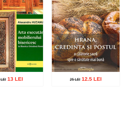
13 LEI
12.5 LEI
 LEI
25 LEI
LEI
25 LEI
ă în coș
Wishlist
Adaugă în coș
Wishlist