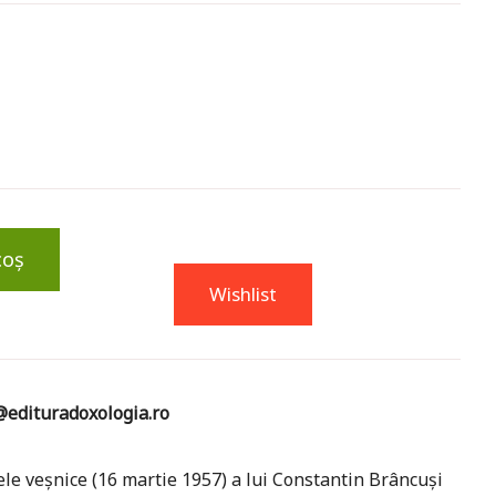
coș
Wishlist
edituradoxologia.ro
cele veşnice (16 martie 1957) a lui Constantin Brâncuşi