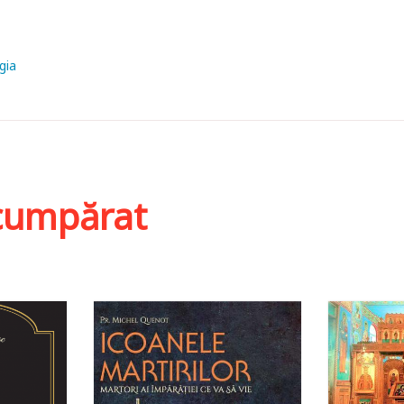
gia
i cumpărat