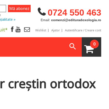
0724 550 463
u
țialitate »
Email:
comenzi@edituradoxologia.ro
uit*
Wishlist
Ajutor
Autentificare / Creare cont
0
r creștin ortodox