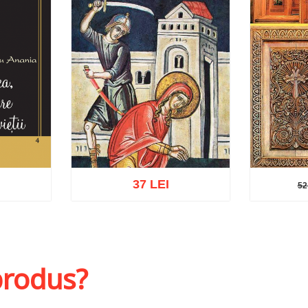
37 LEI
52
52 
hlist
Adaugă în coș
Wishlist
Adaug
 produs?