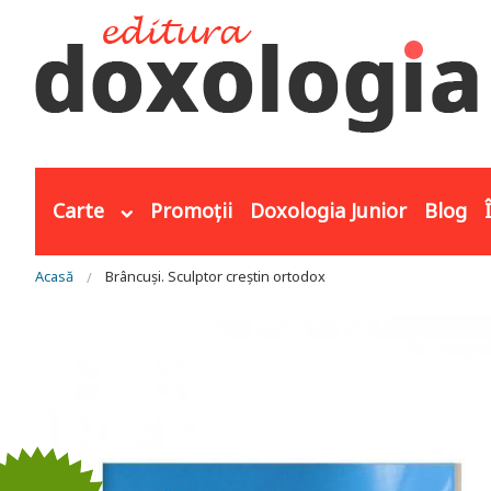
Mergi la conţinutul principal
Carte
Promoții
Doxologia Junior
Blog
Eşti aici
Acasă
Brâncuși. Sculptor creștin ortodox