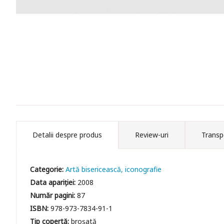
Detalii despre produs
Review-uri
Transp
Categorie:
Artă bisericească, iconografie
Data apariției:
2008
Număr pagini:
87
ISBN:
978-973-7834-91-1
Tip copertă:
broșată