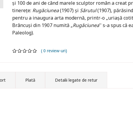
şi 100 de ani de când marele sculptor român a creat p
tinereţe:
Rugăciunea
(1907) şi
Sărutul
(1907), părăsind
pentru a inaugura arta modernă, printr-o „uriaşă cotit
Brâncuşi din 1907 numită „
Rugăciunea
'' s-a spus că 
Paleolog).
( 0 review-uri)
ort
Plată
Detalii legate de retur