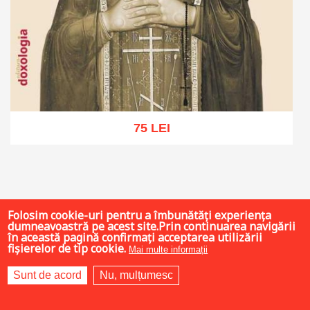
75 LEI
Adaugă în coș
Wishlist
Folosim cookie-uri pentru a îmbunătăți experiența
dumneavoastră pe acest site.Prin continuarea navigării
în această pagină confirmați acceptarea utilizării
fișierelor de tip cookie.
Mai multe informații
Sunt de acord
Nu, mulțumesc