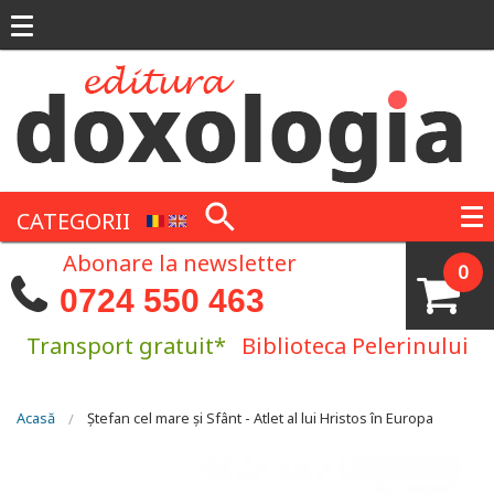
Mergi la conţinutul principal
CATEGORII
Abonare la newsletter
0
0724 550 463
Transport gratuit*
Biblioteca Pelerinului
Eşti aici
Acasă
Ștefan cel mare și Sfânt - Atlet al lui Hristos în Europa