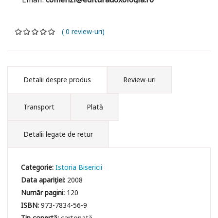
( 0 review-uri)
Detalii despre produs
Review-uri
Transport
Plată
Detalii legate de retur
Categorie:
Istoria Bisericii
Data apariției:
2008
Număr pagini:
120
ISBN:
973-7834-56-9
Tip copertă:
cartonată