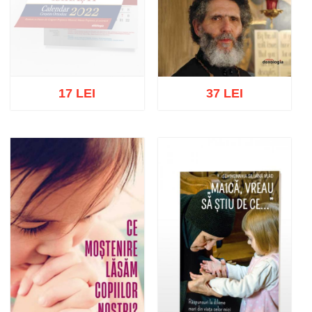
17 LEI
37 LEI
Stoc epuizat
Adaugă în coș
Wishlist