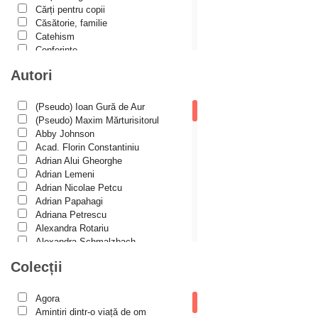
Cărți pentru copii
Căsătorie, familie
Catehism
Conferințe
Cuvinte duhovniceşti
Autori
Dicționare
Dogmatică
Filocalia
(Pseudo) Ioan Gură de Aur
International Orthodox Theological
(Pseudo) Maxim Mărturisitorul
Association
Abby Johnson
Istoria Bisericii
Acad. Florin Constantiniu
Lecturi motivaționale
Adrian Alui Gheorghe
Liturgică şi Pastorală
Adrian Lemeni
Muzică bisericească
Adrian Nicolae Petcu
Pateric
Adrian Papahagi
Patristică
Adriana Petrescu
Pelerinaje/Turism
Alexandra Rotariu
Poezie și proză creștină
Alexandra Schmalzbach
Predici/Omilii
Alexandru Creţu
Colecții
Psihoterapie ortodoxă
Alexandru Elian
Religie, știință, filosofie
Alexandru Huțanu
Sănătate/Stil de viaţă
Alexandru Lascarov-Moldovanu
Agora
Spiritualitate ortodoxă
Alexandru Mihăilă
Amintiri dintr-o viață de om