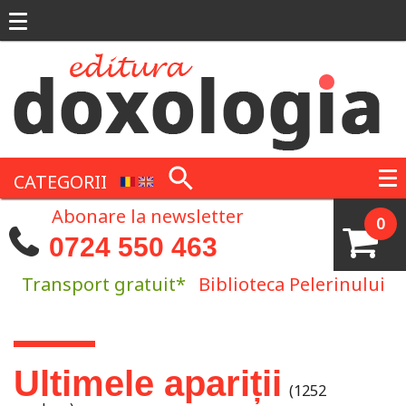
Mergi la conţinutul principal
CATEGORII
Abonare la newsletter
0
0724 550 463
Transport gratuit*
Biblioteca Pelerinului
Eşti aici
Ultimele apariții
(1252