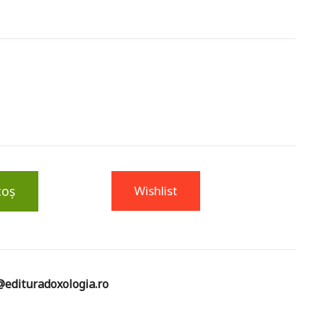
coș
Wishlist
edituradoxologia.ro