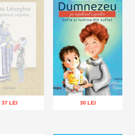
37 LEI
30 LEI
oc epuizat
Adaugă în coș
Wishlist