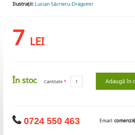
Ilustrații:
Lucian Săcrieru-Dragomir
7
LEI
În stoc
Adaugă în 
Cantitate
*
0724 550 463
Email:
comenzi@