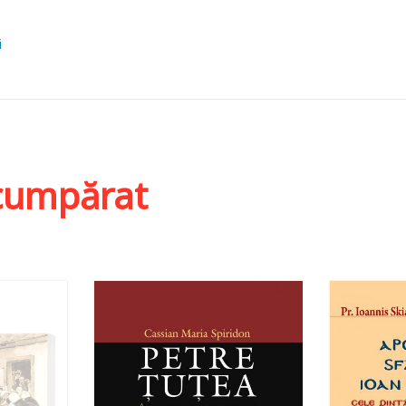
i
i cumpărat