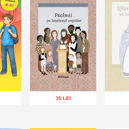
35 LEI
St
hlist
Adaugă în coș
Wishlist