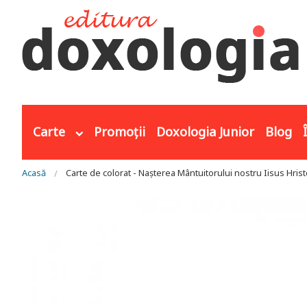
Mergi la conţinutul principal
Carte
Promoții
Doxologia Junior
Blog
Eşti aici
Acasă
Carte de colorat - Nașterea Mântuitorului nostru Iisus Hris