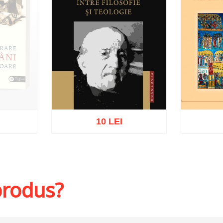
10 LEI
at
Adaugă în coș
Wishlist
Adaug
 produs?