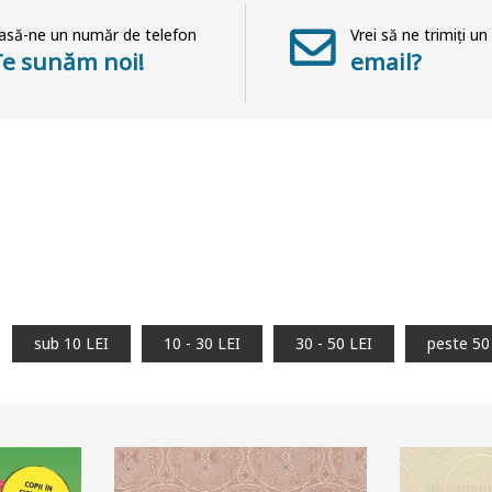
asă-ne un număr de telefon
Vrei să ne trimiți un
Te sunăm noi!
email?
sub 10 LEI
10 - 30 LEI
30 - 50 LEI
peste 50