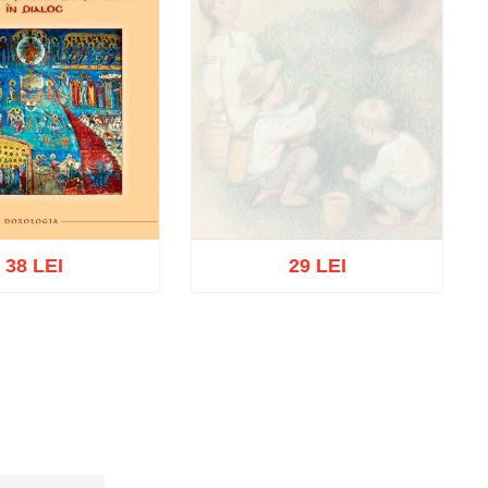
38 LEI
29 LEI
Stoc epuizat
ă în coș
Wishlist