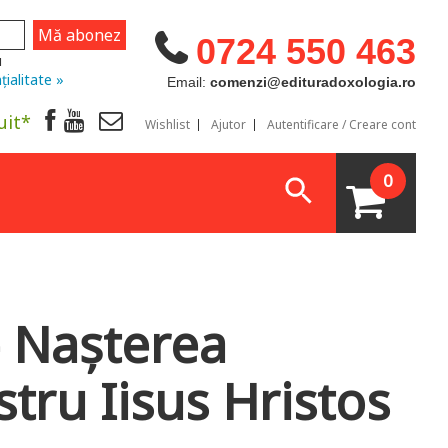
0724 550 463
u
țialitate »
Email:
comenzi@edituradoxologia.ro
uit*
Wishlist
Ajutor
Autentificare / Creare cont
0
- Nașterea
tru Iisus Hristos