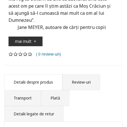
acest om pe care îl ştim astăzi ca Moş Crăciun şi
să ajungă să-l cunoască mai mult ca om al lui
Dumnezeu”.
Jane MEYER, autoare de cărți pentru copii
mai mult
+
( 0 review-uri)
Detalii despre produs
Review-uri
Transport
Plată
Detalii legate de retur