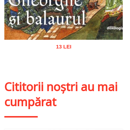
13 LEI
Adaugă în coș
Wishlist
Cititorii noștri au mai
cumpărat