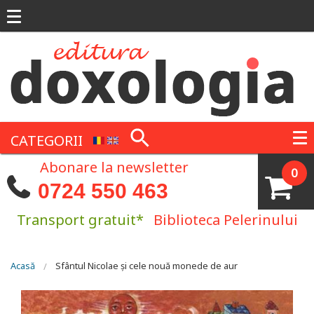
Mergi la conţinutul principal
CATEGORII
Abonare la newsletter
0
0724 550 463
Transport gratuit*
Biblioteca Pelerinului
Eşti aici
Acasă
Sfântul Nicolae și cele nouă monede de aur