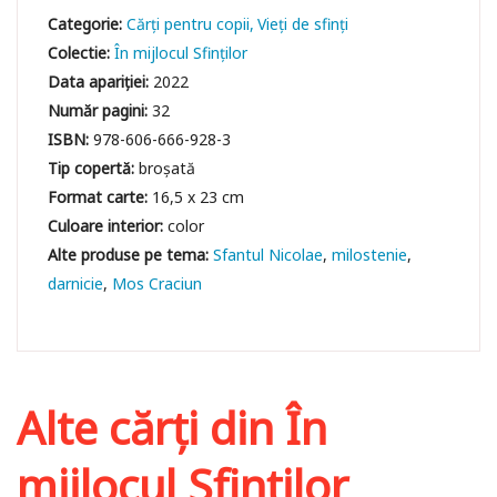
Categorie:
Cărți pentru copii
Vieți de sfinți
Colectie:
În mijlocul Sfinților
Data apariției:
2022
Număr pagini:
32
ISBN:
978-606-666-928-3
Tip copertă:
broșată
Format carte:
16,5 x 23 cm
Culoare interior:
color
Sfantul Nicolae
milostenie
darnicie
Mos Craciun
Alte cărți din
În
mijlocul Sfinților