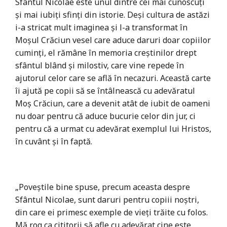
Sfântul Nicolae este unul dintre cei mai cunoscuţi
şi mai iubiţi sfinţi din istorie. Deşi cultura de astăzi
i-a stricat mult imaginea şi l-a transformat în
Moşul Crăciun vesel care aduce daruri doar copiilor
cuminţi, el rămâne în memoria creştinilor drept
sfântul blând şi milostiv, care vine repede în
ajutorul celor care se află în necazuri. Această carte
îi ajută pe copii să se întâlnească cu adevăratul
Moş Crăciun, care a devenit atât de iubit de oameni
nu doar pentru că aduce bucurie celor din jur, ci
pentru că a urmat cu adevărat exemplul lui Hristos,
în cuvânt şi în faptă.
„Poveştile bine spuse, precum aceasta despre
Sfântul Nicolae, sunt daruri pentru copiii noştri,
din care ei primesc exemple de vieţi trăite cu folos.
Mă rog ca cititorii să afle cu adevărat cine este