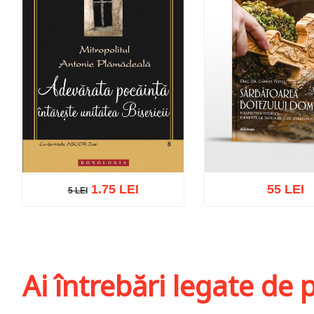
1.75 LEI
55 LEI
5 LEI
5 LEI
Adaugă în coș
Wishlist
Adaugă în coș
Wis
Ai întrebări legate de