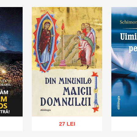
hlist
Adaugă în coș
Wishlist
Adaug
27 LEI