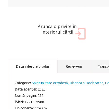
Aruncă o privire în
interiorul cărții
Detalii despre produs
Review-uri
Transp
Categorie:
Spiritualitate ortodoxă
Biserica și societatea
Co
Data apariției:
2020
Număr pagini:
252
ISBN:
1221 – 5988
Tip copertă:
broșată