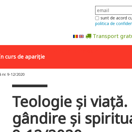
sunt de acord c
politica de confiden
Transport grat
Abonare la newsletter
În curs de apariție
ă nr. 9-12/2020
Teologie și viață.
gândire și spiritua