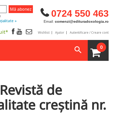
0724 550 463
u
țialitate »
Email:
comenzi@edituradoxologia.ro
uit*
Wishlist
Ajutor
Autentificare / Creare cont
0
 Revistă de
litate creștină nr.