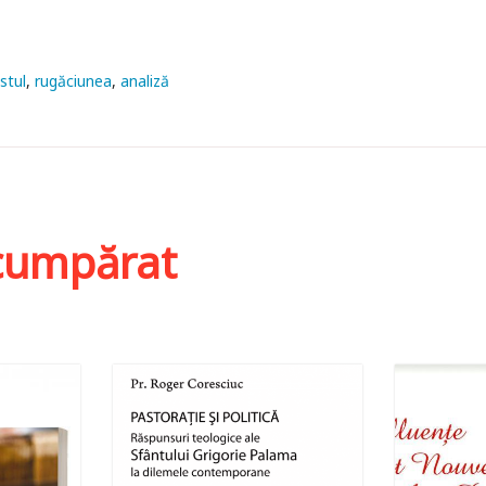
stul
rugăciunea
analiză
i cumpărat