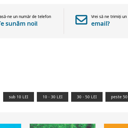
asă-ne un număr de telefon
Vrei să ne trimiți un
Te sunăm noi!
email?
sub 10 LEI
10 - 30 LEI
30 - 50 LEI
peste 50