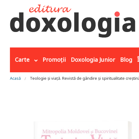
Mergi la conţinutul principal
Carte
Promoții
Doxologia Junior
Blog
Eşti aici
Acasă
Teologie și viață. Revistă de gândire și spiritualitate creștin