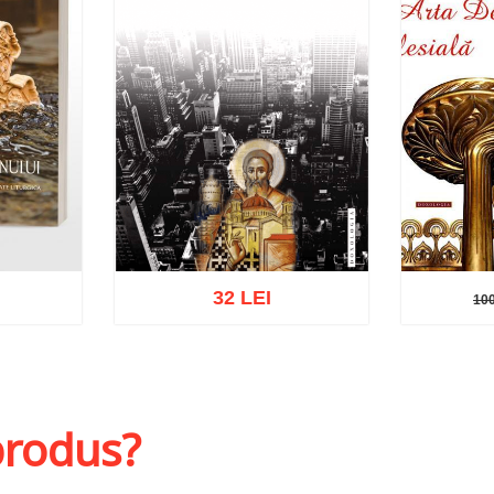
32 LEI
100
100
hlist
Adaugă în coș
Wishlist
Adaug
 produs?