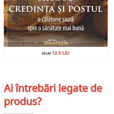
12.5 LEI
25 LEI
25 LEI
Adaugă în coș
Wishlist
Ai întrebări legate de
produs?