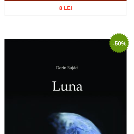
8 LEI
Adaugă în coș
Wishlist
-50%