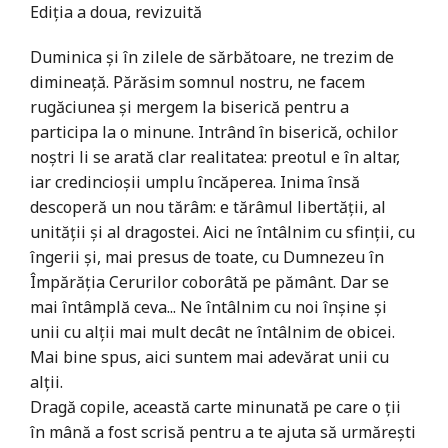
Ediția a doua, revizuită
Duminica și în zilele de sărbătoare, ne trezim de
dimineață. Părăsim somnul nostru, ne facem
rugăciunea și mergem la biserică pentru a
participa la o minune. Intrând în biserică, ochilor
noștri li se arată clar realitatea: preotul e în altar,
iar credincioșii umplu încăperea. Inima însă
descoperă un nou tărâm: e tărâmul libertății, al
unității și al dragostei. Aici ne întâlnim cu sfinții, cu
îngerii și, mai presus de toate, cu Dumnezeu în
Împărăţia Cerurilor coborâtă pe pământ. Dar se
mai întâmplă ceva... Ne întâlnim cu noi înșine și
unii cu alții mai mult decât ne întâlnim de obicei.
Mai bine spus, aici suntem mai adevărat unii cu
alții.
Dragă copile, această carte minunată pe care o ții
în mână a fost scrisă pentru a te ajuta să urmărești