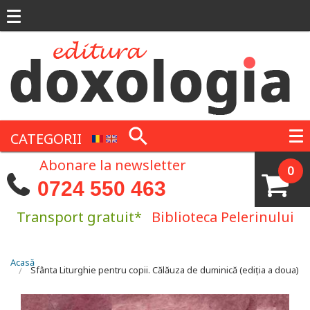
Mergi la conţinutul principal
CATEGORII
Abonare la newsletter
0
0724 550 463
Transport gratuit*
Biblioteca Pelerinului
Eşti aici
Acasă
Sfânta Liturghie pentru copii. Călăuza de duminică (ediția a doua)