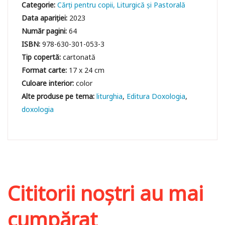
Categorie:
Cărți pentru copii
Liturgică şi Pastorală
Data apariției:
2023
Număr pagini:
64
ISBN:
978-630-301-053-3
Tip copertă:
cartonată
Format carte:
17 x 24 cm
Culoare interior:
color
liturghia
Editura Doxologia
doxologia
Cititorii noștri au mai
cumpărat