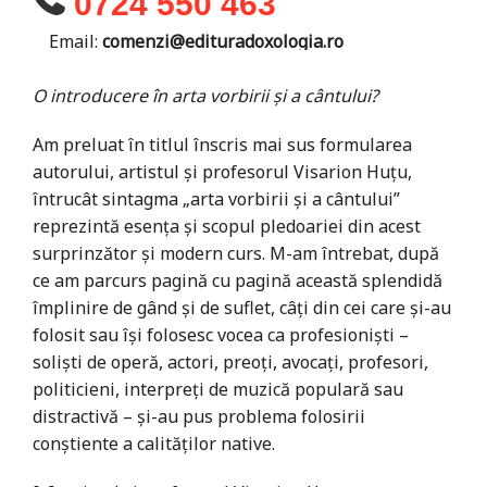
0724 550 463
Email:
comenzi@edituradoxologia.ro
O introducere în arta vorbirii și a cântului?
Am preluat în titlul înscris mai sus formularea
autorului, artistul şi profesorul Visarion Huţu,
întrucât sintagma „arta vorbirii şi a cântului”
reprezintă esenţa şi scopul pledoariei din acest
surprinzător şi modern curs. M-am întrebat, după
ce am parcurs pagină cu pagină această splendidă
împlinire de gând şi de suflet, câţi din cei care şi-au
folosit sau îşi folosesc vocea ca profesionişti –
solişti de operă, actori, preoţi, avocaţi, profesori,
politicieni, interpreţi de muzică populară sau
distractivă – şi-au pus problema folosirii
conştiente a calităţilor native.