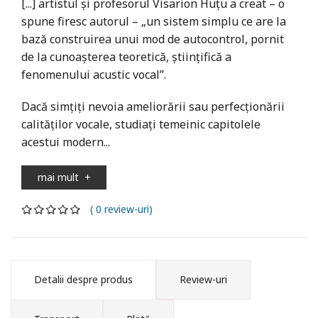
[...] artistul şi profesorul Visarion Huţu a creat – o
spune firesc autorul – „un sistem simplu ce are la
bază construirea unui mod de autocontrol, pornit
de la cunoaşterea teoretică, ştiinţifică a
fenomenului acustic vocal”.
Dacă simţiţi nevoia ameliorării sau perfecţionării
calităţilor vocale, studiaţi temeinic capitolele
acestui modern...
mai mult
+
( 0 review-uri)
Detalii despre produs
Review-uri