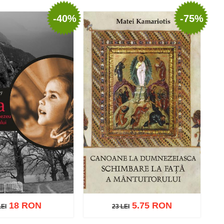
-40%
-75%
ă în coș
Wishlist
Adaugă în coș
Wishlist
18 RON
5.75 RON
LEI
23 LEI
LEI
23 LEI