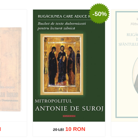
zat
St
-50%
Adaugă în coș
Wishlist
N
10 RON
20 LEI
20 LEI