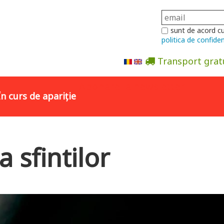
sunt de acord c
politica de confiden
Transport grat
Abonare la newsletter
În curs de apariție
 sfintilor