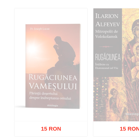
Adaugă în coș
Wishlist
Adaugă în coș
W
15 RON
15 RO