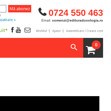
0724 550 463
u
țialitate »
Email:
comenzi@edituradoxologia.ro
uit*
Wishlist
Ajutor
Autentificare / Creare cont
0