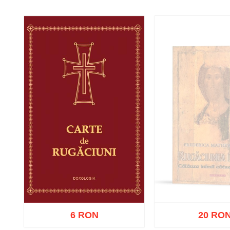
Stoc epui
Stoc epuizat
6 RON
20 RO