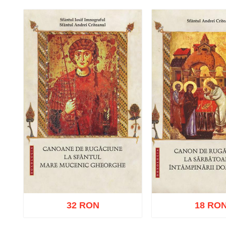
Adaugă în coș
Wishlist
Adaugă în coș
W
32 RON
18 RO