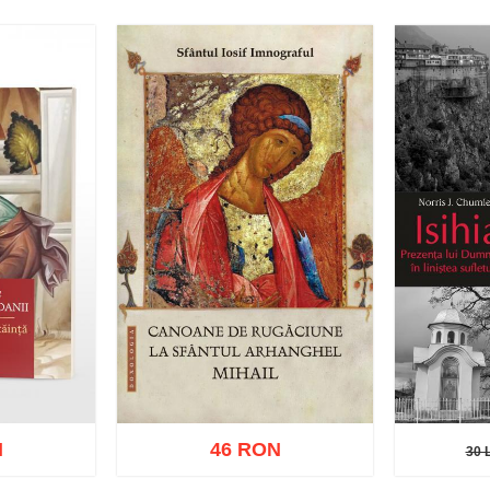
ishlist
Adaugă în coș
Wishlist
Adaug
N
46 RON
30 
30 