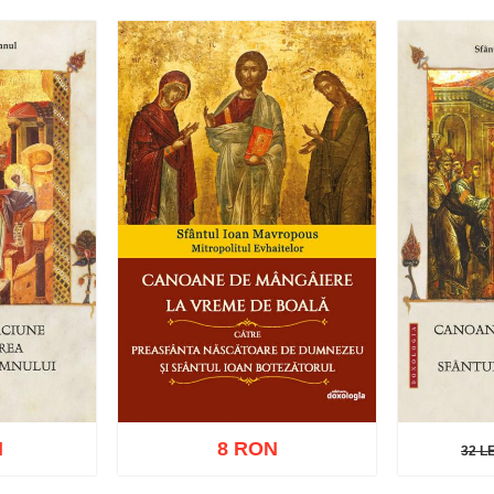
Stoc epuizat
ishlist
Adaug
N
8 RON
32 LE
32 LEI