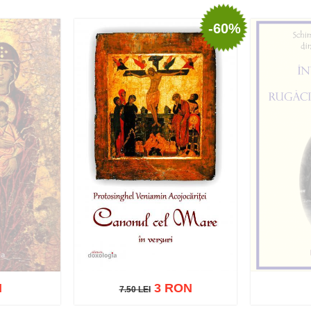
-60%
ishlist
Adaugă în coș
Wishlist
Adaug
N
3 RON
7.50 LEI
7.50 LEI