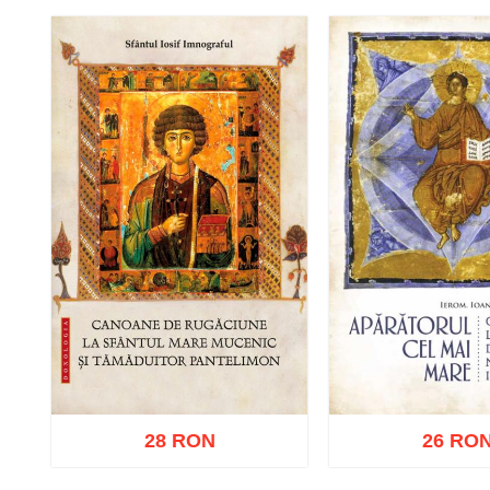
Adaugă în coș
Wishlist
Adaugă în coș
W
28 RON
26 RO