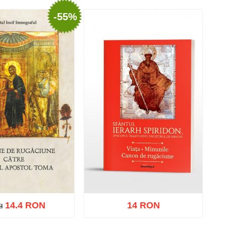
-55%
ă în coș
Wishlist
Adaugă în coș
Wishlist
14.4 RON
14 RON
I