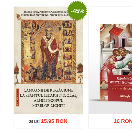
-45%
Adaugă în coș
Wishlist
Adaugă în coș
W
15.95 RON
10 RO
29 LEI
29 LEI