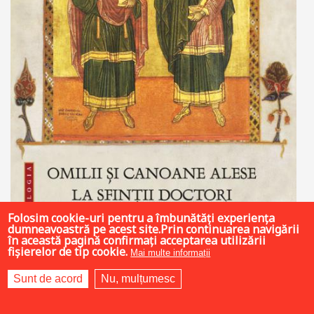
Folosim cookie-uri pentru a îmbunătăți experiența
dumneavoastră pe acest site.Prin continuarea navigării
în această pagină confirmați acceptarea utilizării
fișierelor de tip cookie.
Mai multe informații
Sunt de acord
Nu, mulțumesc
43 LEI