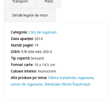
Transport
Plată
Detalii legate de retur
Categorie:
Cărți de rugăciuni
Data apariției:
2014
Număr pagini:
74
ISBN:
978-606-666-200-0
Tip copertă:
broșată
Format carte:
10 x 14,5 cm
Culoare interior:
monocrom
Sfânta Euharistie
rugaciune
canon de rugaciune
Rânduiala Sfintei Împărtășiri