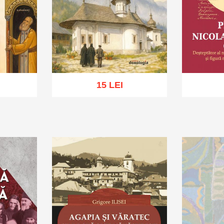
15 LEI
hlist
Adaugă în coș
Wishlist
Adaug