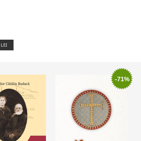
 LEI
-71%