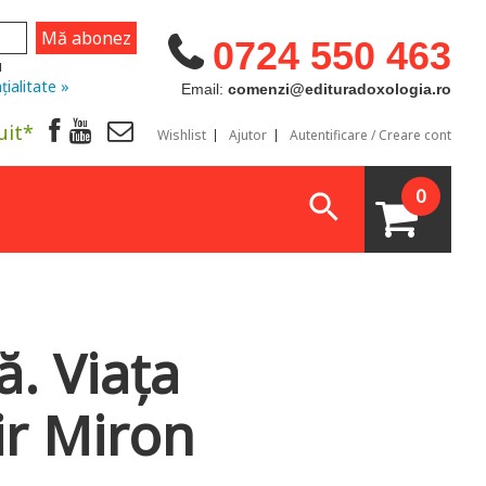
0724 550 463
u
țialitate »
Email:
comenzi@edituradoxologia.ro
uit*
Wishlist
Ajutor
Autentificare / Creare cont
0
. Viaţa
ir Miron