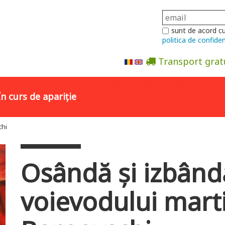
sunt de acord c
politica de confiden
Transport grat
Abonare la newsletter
În curs de apariție
chi
Osândă şi izbândă
voievodului mart