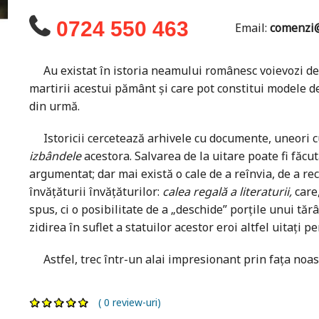
0724 550 463
Email:
comenzi@
Au existat în istoria neamului românesc voievozi de ţar
martirii acestui pământ şi care pot constitui modele de 
din urmă.
Istoricii cercetează arhivele cu documente, uneori cu
izbândele
acestora. Salvarea de la uitare poate fi făcută
argumentat; dar mai există o cale de a reînvia, de a re
învăţăturii învăţăturilor:
calea regală a literaturii,
care
spus, ci o posibilitate de a „deschide” porţile unui t
zidirea în suflet a statuilor acestor eroi altfel uitaţi 
Astfel, trec într-un alai impresionant prin faţa noast
( 0 review-uri)