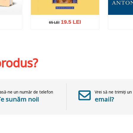
19.5 LEI
65 LEI
65 LEI
hlist
Adaugă în coș
Wishlist
Adaug
 produs?
asă-ne un număr de telefon
Vrei să ne trimiți un
Te sunăm noi!
email?