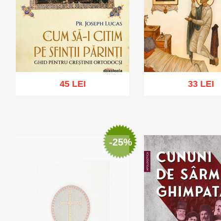
45 LEI
33 LEI
Adaugă în coș
Wishlist
Adaugă în coș
Wis
-25%