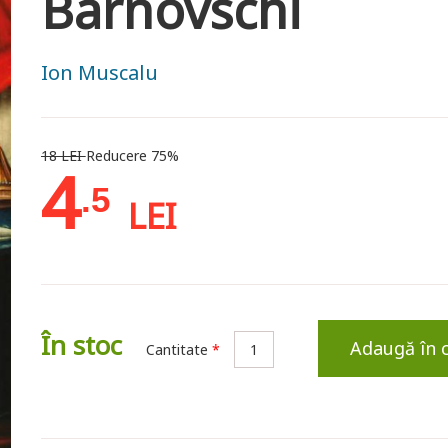
Barnovschi
Ion Muscalu
18 LEI
Reducere 75%
4
.5
LEI
În stoc
Adaugă în 
Cantitate
*