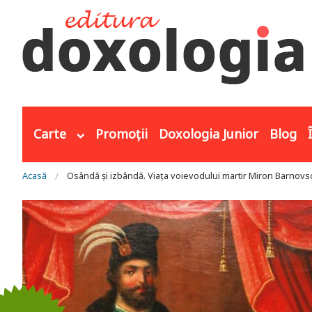
Mergi la conţinutul principal
Carte
Promoții
Doxologia Junior
Blog
Eşti aici
Acasă
Osândă şi izbândă. Viaţa voievodului martir Miron Barnovs