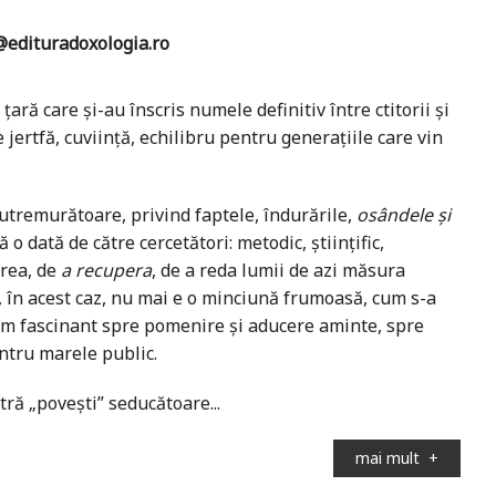
edituradoxologia.ro
ă care şi-au înscris numele definitiv între ctitorii şi
jertfă, cuviinţă, echilibru pentru generaţiile care vin
tremurătoare, privind faptele, îndurările,
osândele şi
 o dată de către cercetători: metodic, ştiinţific,
crea, de
a recupera
, de a reda lumii de azi măsura
, în acest caz, nu mai e o minciună frumoasă, cum s-a
ărâm fascinant spre pomenire şi aducere aminte, spre
pentru marele public.
ră „poveşti” seducătoare...
mai mult
+