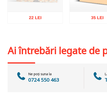
22 LEI
35 LEI
Stoc epuizat
Adaugă în coș
Wis
Ai întrebări legate de
Ne poți suna la
L
0724 550 463