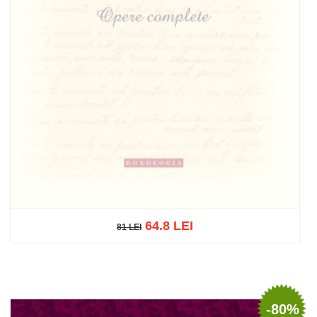
64.8 LEI
81 LEI
81 LEI
Stoc epuizat
-80%