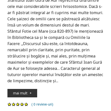
Sfântului Ioan Gură de Aur reprezintă una dintre
cele mai considerabile scrieri hrisostomice. Dacă s-
ar fi păstrat integral ar fi cuprins mai multe tomuri.
Cele șaizeci de omilii care se păstrează alcătuiesc
însă un volum de dimensiuni destul de mari.
Sfântul Fotie cel Mare (cca 820-897) le menționează
în Bibliotheca sa și le compară cu Omiliile la
Facere: „Discursul său este, ca întotdeauna,
remarcabil prin claritate, prin puritate, prin
strălucire și bogăție și, mai ales, prin mulțimea
maximelor și exemplelor de care Sfântul Ioan Gură
de Aur se folosește adesea… Caracterul general al
tuturor operelor marelui învățător este un amestec
de limpezime, distincție și...
mai mult
+
( 0 review-uri)