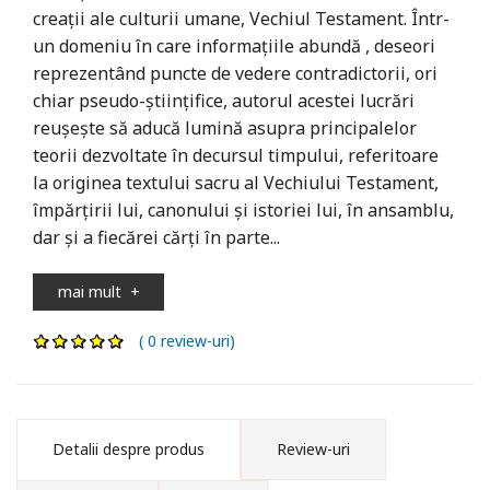
creaţii ale culturii umane, Vechiul Testament. Într-
un domeniu în care informaţiile abundă , deseori
reprezentând puncte de vedere contradictorii, ori
chiar pseudo-ştiinţifice, autorul acestei lucrări
reuşeşte să aducă lumină asupra principalelor
teorii dezvoltate în decursul timpului, referitoare
la originea textului sacru al Vechiului Testament,
împărţirii lui, canonului şi istoriei lui, în ansamblu,
dar şi a fiecărei cărţi în parte...
mai mult
+
( 0 review-uri)
Detalii despre produs
Review-uri