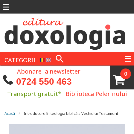
Mergi la conţinutul principal
CATEGORII
Abonare la newsletter
0
0724 550 463
Transport gratuit*
Biblioteca Pelerinului
Eşti aici
Acasă
Introducere în teologia biblică a Vechiului Testament