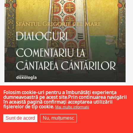
59 LEI
Folosim cookie-uri pentru a îmbunătăți experiența
dumneavoastră pe acest site.Prin continuarea navigării
în această pagină confirmați acceptarea utilizării
fișierelor de tip cookie.
Mai multe informații
Adaugă în coș
Wishlist
Sunt de acord
Nu, mulțumesc