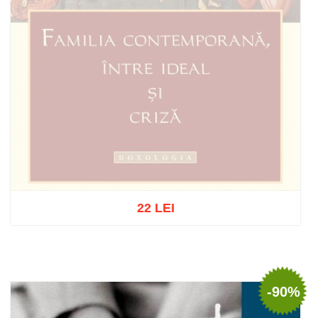
22 LEI
Stoc epuizat
-90%