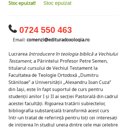
Stoc epuizat!
Stoc epuizat
0724 550 463
Email:
comenzi@edituradoxologia.ro
Lucrarea
Introducere în teologia biblică a Vechiului
Testament
, a Părintelui Profesor Petre Semen,
titularul cursului de Vechiul Testament la
Facultatea de Teologie Ortodoxă „Dumitru
Stăniloae” a Universităţii „Alexandru Ioan Cuza”
din Iaşi, este în fapt suportul de curs pentru
studenţii anilor I şi II ai secţiei Pastorală din cadrul
acestei facultăţi. Rigoarea tratării subiectelor,
bibliografia substanţială transformă acest curs
într-un tratat de referinţă pentru toţi cei interesaţi
de iniţierea în studiul uneia dintre cele mai celebre