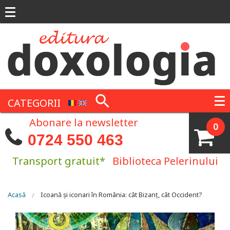
Mergi la conţinutul principal
CATEGORII
Abonare la newsletter
0
0724 550 463
Transport gratuit*
Biblioteca Pelerinului
Eşti aici
Acasă
Icoană şi iconari în România: cât Bizanţ, cât Occident?