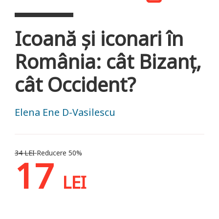
Icoană şi iconari în
România: cât Bizanţ,
cât Occident?
Elena Ene D-Vasilescu
34 LEI
Reducere 50%
17
LEI