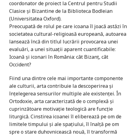
coordonator de proiect la Centrul pentru Studii
Clasice şi Bizantine de la Biblioteca Bodleian
(Universitatea Oxford).
Preocupată de rolul pe care icoana îl joacă astăzi în
societatea cultural-religioasă europeană, autoarea
lansează încă din titlul lucrării provocarea unei
evaluări, a unei situaţii aparent cuantificabile:
Icoană şi iconari în România: cât Bizanţ, cât
Occident?
Fiind una dintre cele mai importante componente
ale culturii, arta contribuie la descoperirea şi
înţelegerea sensurilor multiple ale existenţei. În
Ortodoxie, arta caracterizată de o complexă şi
cuprinzătoare motivaţie teologică are funcţie
liturgică. Cinstirea icoanei îl eliberează pe om de
limitele timpului şi ale spaţiului, îl înalţă pe om
spre o stare duhovnicească nouă, îl transformă