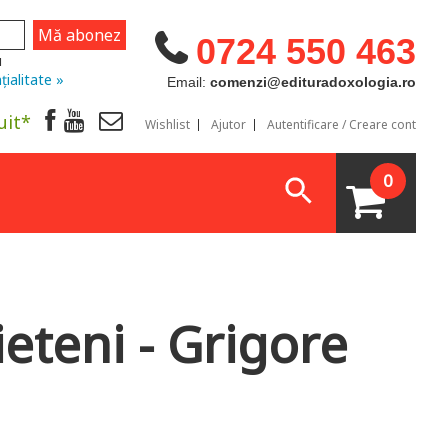
0724 550 463
u
țialitate »
Email:
comenzi@edituradoxologia.ro
uit*
Wishlist
Ajutor
Autentificare / Creare cont
0
ieteni - Grigore