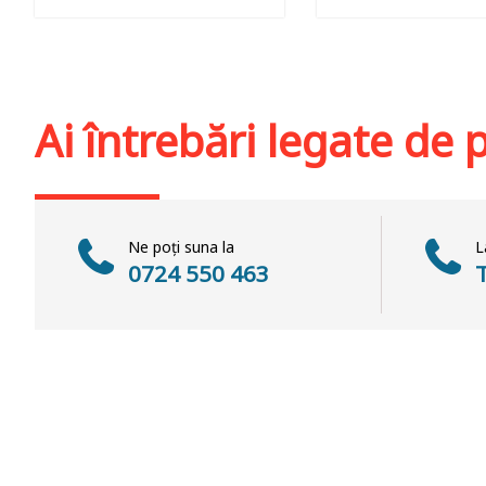
Adaugă în coș
Wishlist
Adaugă în coș
Wis
Ai întrebări legate de
Ne poți suna la
L
0724 550 463