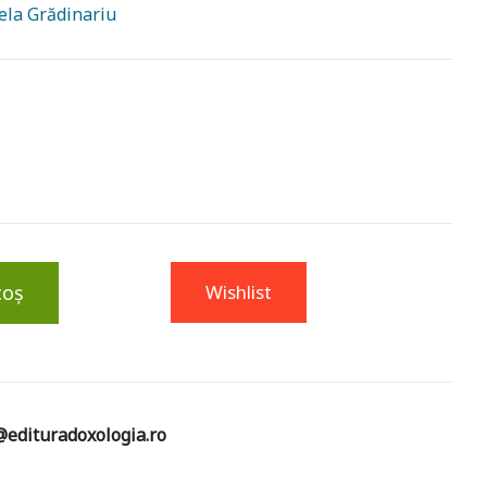
ela Grădinariu
coș
Wishlist
edituradoxologia.ro