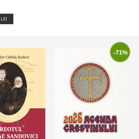
 LEI
-71%