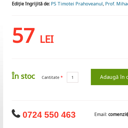
Ediție îngrijită de:
PS Timotei Prahoveanul
,
Prof. Miha
57
LEI
În stoc
Adaugă în 
Cantitate
*
0724 550 463
Email:
comenzi@