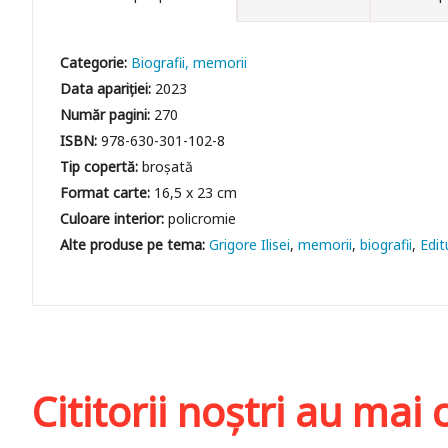
Categorie:
Biografii, memorii
Data apariției:
2023
Număr pagini:
270
ISBN:
978-630-301-102-8
Tip copertă:
broșată
Format carte:
16,5 x 23 cm
Culoare interior:
policromie
Grigore Ilisei
memorii
biografii
Edit
Cititorii noștri au ma