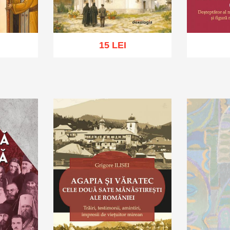
15 LEI
hlist
Adaugă în coș
Wishlist
Adaug