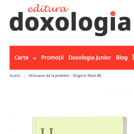
Mergi la conţinutul principal
Carte
Promoții
Doxologia Junior
Blog
Eşti aici
Acasă
Hrisoave de la prieteni - Grigore Ilisei 80