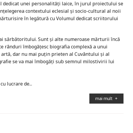
edicat unei personalităţi laice, în jurul proiectului se
înţelegerea contextului eclesial și socio-cultural al noii
mărturisire în legătură cu Volumul dedicat scriitorului
i sărbătoritului. Sunt și alte numeroase mărturii încă
este rânduri îmbogăţesc biografia complexă a unui
de artă, dar nu mai puţin prieten al Cuvântului și al
rafie se va mai îmbogăţi sub semnul milostivirii lui
cu lucrare de...
mai mult
+