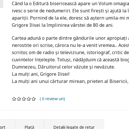
Când la o Editură bisericească apare un Volum omagial d
ivesc o serie de nedumeriri. Ele sunt firești și ajută la 
apariţii. Pornind de la ele, doresc să aștern umila-mi 
Grigore Ilisei la împlinirea vârstei de 80 de ani.
Cartea adună o parte dintre gândurile unor apropiaţi a
nerostite ori scrise, cărora nu le-a venit vremea... Ac
scriitor, om de radio și televiziune, istoriograf, critic 
cuvintelor înţelepte. Totuși, nădăjduim că această biog
Dumnezeu, Dăruitorul celor văzute și nevăzute.
La mulţi ani, Grigore Ilisei!
La mulţi ani unui cărturar mirean, prieten al Bisericii, 
( 0 review-uri)
ort
Plată
Detalii legate de retur