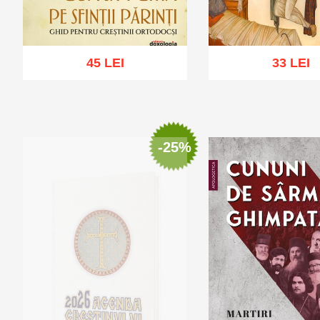
45 LEI
33 LEI
Adaugă în coș
Wishlist
Adaugă în coș
Wis
-25%