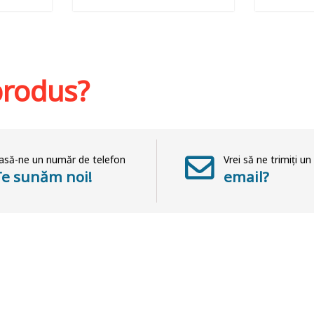
hlist
Adaugă în coș
Wishlist
Adaug
 produs?
asă-ne un număr de telefon
Vrei să ne trimiți un
Te sunăm noi!
email?