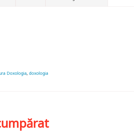
ura Doxologia
doxologia
i cumpărat