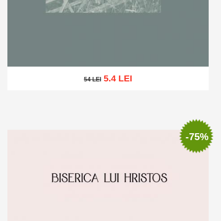
5.4 LEI
54 LEI
54 LEI
Adaugă în coș
Wishlist
-75%