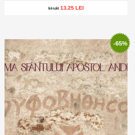
13.25 LEI
53 LEI
53 LEI
Adaugă în coș
Wishlist
-65%