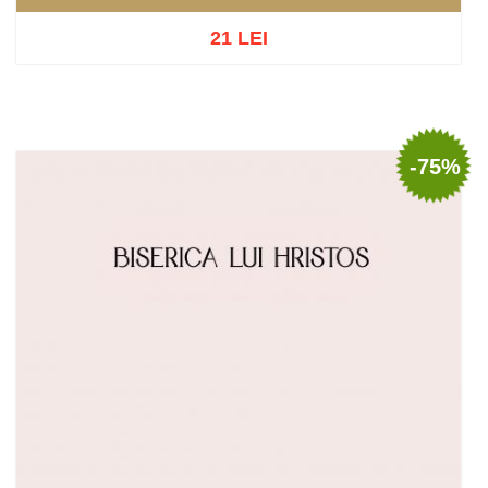
21 LEI
Adaugă în coș
Wishlist
-75%