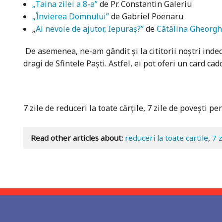
„Taina zilei a 8-a”
de Pr. Constantin Galeriu
„Învierea Domnului”
de Gabriel Poenaru
„
Ai nevoie de ajutor, Iepuraș?”
de
Cătălina Gheorgh
De asemenea, ne-am gândit și la cititorii noștri indeci
dragi de Sfintele Paști. Astfel, ei pot oferi un card ca
7 zile de reduceri la toate cărțile, 7 zile de povești pe
Read other articles about:
reduceri la toate cartile
,
7 