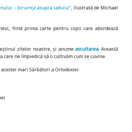
nului – biruința asupra iadului”
, ilustrată de Michael
ânesc, fiind prima carte pentru copii care abordează
eștinul zilelor noastre, și anume
ascultarea
. Această
ea care ne împiedică să o cultivăm cum se cuvine.
 acestei mari Sărbători a Ortodoxiei:
nei