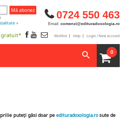
0724 550 463
u
țialitate »
Email:
comenzi@edituradoxologia.ro
 gratuit*
Wishlist
Help
Login / New account
0
aprilie puteți găsi doar pe
edituradoxologia.ro
sute de