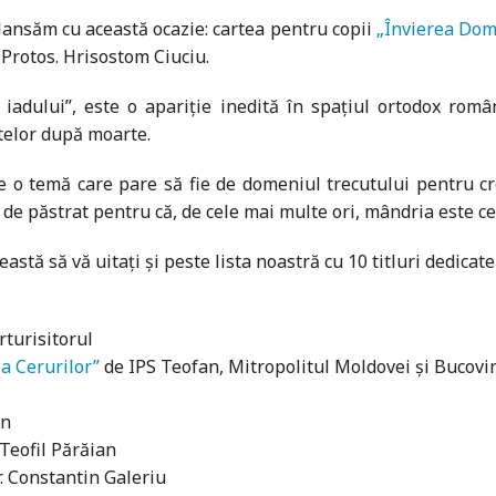
 lansăm cu această ocazie: cartea pentru copii
„Învierea Dom
Protos. Hrisostom Ciuciu.
iadului”, este o apariție inedită în spațiul ortodox rom
letelor după moarte.
e o temă care pare să fie de domeniul trecutului pentru cr
i de păstrat pentru că, de cele mai multe ori, mândria este c
stă să vă uitați și peste lista noastră cu 10 titluri dedicate
turisitorul
ia Cerurilor”
de IPS Teofan, Mitropolitul Moldovei și Bucovi
an
 Teofil Părăian
. Constantin Galeriu