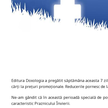
Editura Doxologia a pregătit săptămâna aceasta 7 zile 
cărți la prețuri promoționale. Reducerile pornesc de la
Ne-am gândit că în această perioadă specială de post
caracteristic Praznicului Învierii.