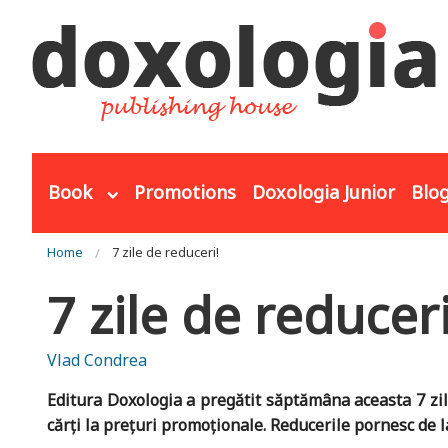
Skip to main content
Book
Promotions
Doxologia Junior
Blo
You are here
Home
7 zile de reduceri!
7 zile de reducer
Vlad Condrea
Editura Doxologia a pregătit săptămâna aceasta 7 zile 
cărți la prețuri promoționale. Reducerile pornesc de la