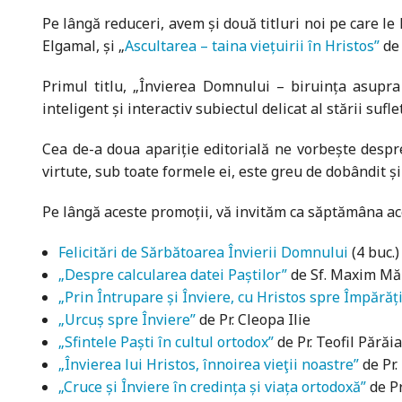
Pe lângă reduceri, avem și două titluri noi pe care le
Elgamal, și „
Ascultarea – taina viețuirii în Hristos”
de 
Primul titlu, „Învierea Domnului – biruința asupra 
inteligent și interactiv subiectul delicat al stării suf
Cea de-a doua apariție editorială ne vorbește despr
virtute, sub toate formele ei, este greu de dobândit ș
Pe lângă aceste promoții, vă invităm ca săptămâna acea
Felicitări de Sărbătoarea Învierii Domnului
(4 buc.)
„Despre calcularea datei Paștilor”
de Sf. Maxim Măr
„Prin Întrupare și Înviere, cu Hristos spre Împărăț
„Urcuș spre Înviere”
de Pr. Cleopa Ilie
„Sfintele Paști în cultul ortodox”
de Pr. Teofil Părăi
„Învierea lui Hristos, înnoirea vieţii noastre”
de Pr.
„Cruce și Înviere în credința și viața ortodoxă”
de Pr