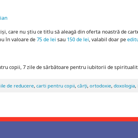
ian
și, care nu știu ce titlu să aleagă din oferta noastră de car
dou în valoare de
75 de lei
sau
150 de lei
, valabil doar pe
edit
ntru copii, 7 zile de sărbătoare pentru iubitorii de spiritualit
zile de reducere
,
carti pentru copii
,
cărți
,
ortodoxie
,
doxologia
,