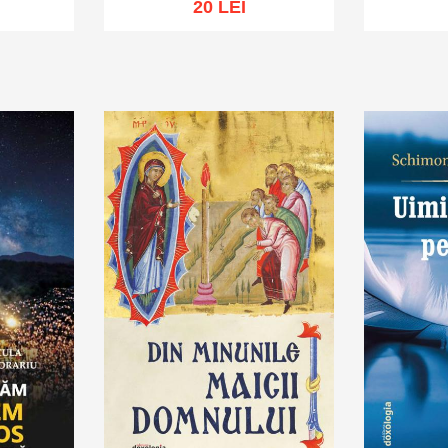
20 LEI
hlist
Adaugă în coș
Wishlist
Adaug