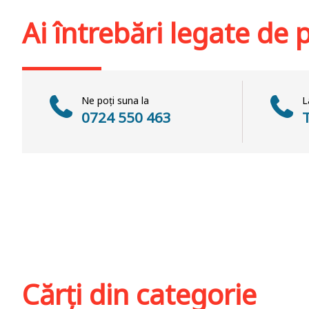
Adaugă în coș
Wishlist
Adaugă în coș
Wis
Ai întrebări legate de
Ne poți suna la
L
0724 550 463
Cărți din categorie