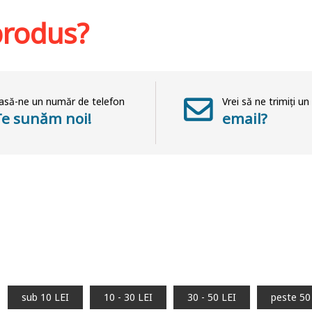
Adaug
hlist
Adaugă în coș
Wishlist
 produs?
asă-ne un număr de telefon
Vrei să ne trimiți un
Te sunăm noi!
email?
sub 10 LEI
10 - 30 LEI
30 - 50 LEI
peste 50