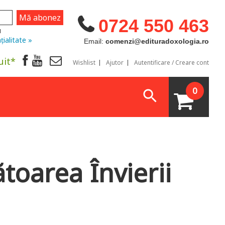
0724 550 463
u
țialitate »
Email:
comenzi@edituradoxologia.ro
uit*
Wishlist
Ajutor
Autentificare / Creare cont
0
ătoarea Învierii