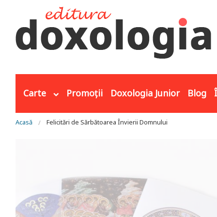
Mergi la conţinutul principal
Carte
Promoții
Doxologia Junior
Blog
Eşti aici
Acasă
Felicitări de Sărbătoarea Învierii Domnului