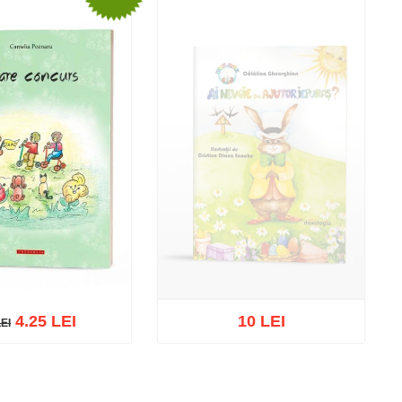
4.25 LEI
10 LEI
LEI
EI
Stoc epuizat