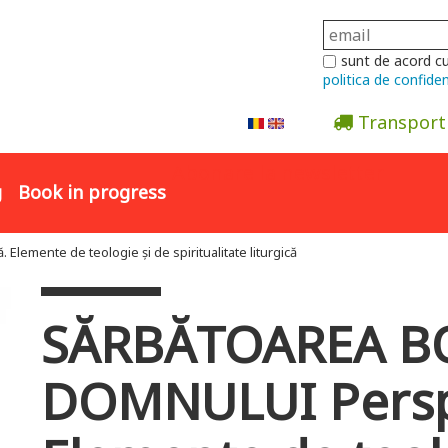
sunt de acord c
politica de confiden
Transport
Abonare la newsletter
g
Book in progress
mente de teologie și de spiritualitate liturgică
SĂRBĂTOAREA B
DOMNULUI Perspec