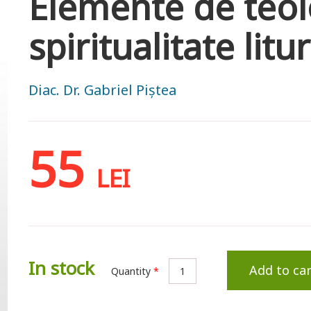
Elemente de teol
spiritualitate litu
Diac. Dr. Gabriel Piștea
55
LEI
In stock
Add to car
Quantity
*