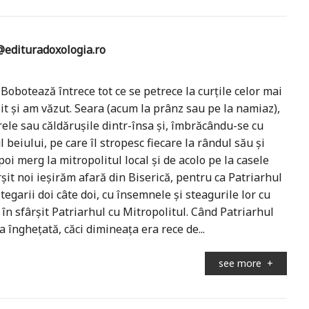
edituradoxologia.ro
obotează întrece tot ce se petrece la curțile celor mai
it și am văzut. Seara (acum la prânz sau pe la namiaz),
rele sau căldărușile dintr-însa și, îmbrăcându-se cu
l beiului, pe care îl stropesc fiecare la rândul său și
oi merg la mitropolitul local și de acolo pe la casele
rșit noi ieșirăm afară din Biserică, pentru ca Patriarhul
egarii doi câte doi, cu însemnele și steagurile lor cu
i, în sfârșit Patriarhul cu Mitropolitul. Când Patriarhul
 înghețată, căci dimineața era rece de...
see more
+