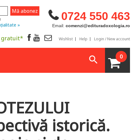
0724 550 463
u
țialitate »
Email:
comenzi@edituradoxologia.ro
 gratuit*
Wishlist
Help
Login / New account
0
OTEZULUI
tivă istorică.