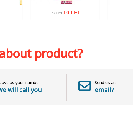
16 LEI
32 LEI
32 LEI
sh list
Add to cart
Add to wish list
Add to 
 about product?
eave as your number
Send us an
e will call you
email?