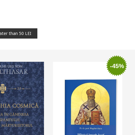
ater than 50 LEI
-45%