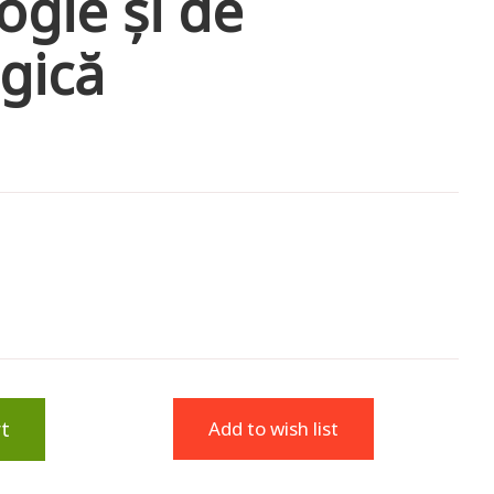
ogie și de
rgică
t
Add to wish list