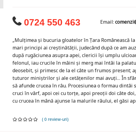
0724 550 463
Email:
comenzi@
„Mulțimea și bucuria gloatelor în Țara Românească la B
mari principi ai creștinătății, judecând după ce am auz
după rugăciunea asupra apei, clericii își umplu ulcioa
felonul, iau crucile în mâini și merg mai întâi la palatu
deosebit, și primesc de la el câte un frumos present; ap
tuturor miniștrilor și ale cetățenilor mai avuți… În sfâ
să afunde crucea în râu. Procesiunea o formau dintâi st
cruci în vârf, apoi cei cu torțe, apoi preoții doi câte do
cu crucea în mână ajunse la malurile râului, el găsi apa
( 0 review-uri)