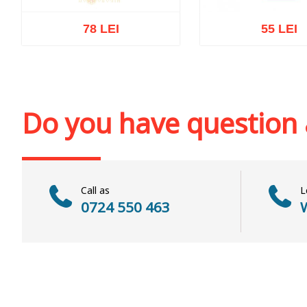
78 LEI
55 LEI
Out of stock
Add to cart
Add to wi
Do you have question
Call as
L
0724 550 463
W