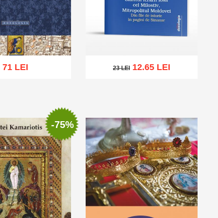
71 LEI
12.65 LEI
23 LEI
23 LEI
cart
Add to wish list
Add to cart
Add to wish list
-75%