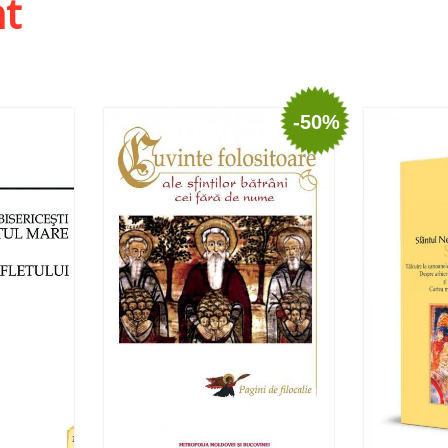
ht
-50%