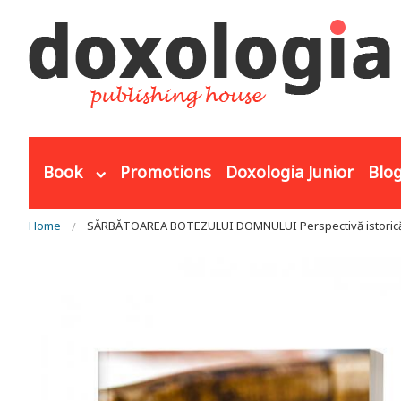
Skip to main content
Book
Promotions
Doxologia Junior
Blo
You are here
Home
SĂRBĂTOAREA BOTEZULUI DOMNULUI Perspectivă istorică. Ele