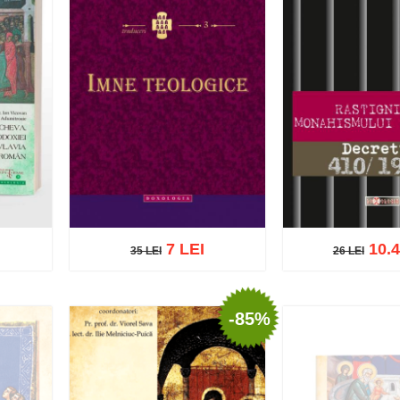
7 LEI
10.4
35 LEI
26 LEI
35 LEI
26 LEI
-85%
Adaugă în coș
Wishlist
ist
Adaugă în coș