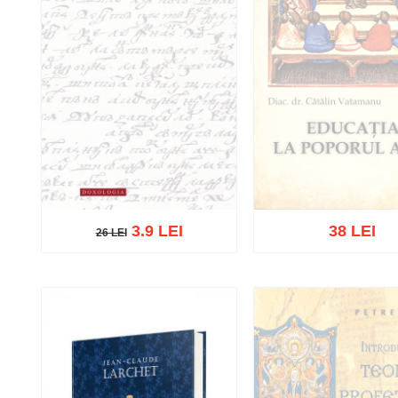
3.9 LEI
38 LEI
26 LEI
26 LEI
Stoc epuizat
Adaugă în coș
Wishlist