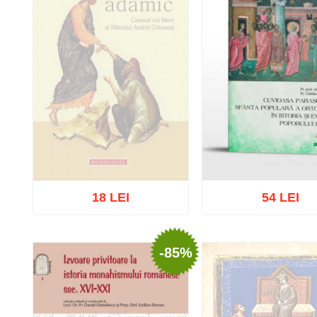
18 LEI
54 LEI
-85%
Stoc epuizat
Adaugă în coș
Wishl