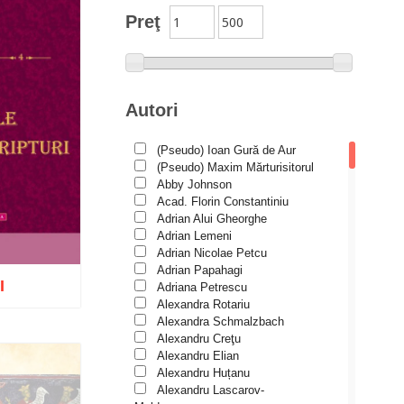
Preţ
International Orthodox
Theological Association
Istoria Bisericii
Lecturi motivaționale
Autori
Liturgică şi Pastorală
(Pseudo) Ioan Gură de Aur
Muzică bisericească
(Pseudo) Maxim Mărturisitorul
Pateric
Abby Johnson
Acad. Florin Constantiniu
Patristică
Adrian Alui Gheorghe
Adrian Lemeni
Pelerinaje/Turism
Adrian Nicolae Petcu
Poezie și proză creștină
Adrian Papahagi
I
Adriana Petrescu
Predici/Omilii
Alexandra Rotariu
Psihoterapie ortodoxă
Alexandra Schmalzbach
Alexandru Creţu
Religie, știință, filosofie
Alexandru Elian
Alexandru Huțanu
Sănătate/Stil de viaţă
Wishlist
Alexandru Lascarov-