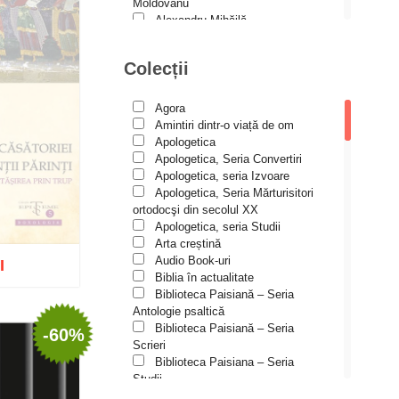
Spiritualitate ortodoxă
Moldovanu
Alexandru Mihăilă
Studii
Alexandru Rădescu
Alexandru Tkacenko
Vieți de sfinți
Colecții
Alexis Torrance
Alina Ana Nistor
Alphonse de LAMARTINE
Agora
Amy Parker
Amintiri dintr-o viață de om
Ana Iacov
Apologetica
Ana-Lorina Iacob
Apologetica, Seria Convertiri
Anastasiya Sokolova
Apologetica, seria Izvoare
Anca Apostol
Apologetica, Seria Mărturisitori
Anca Vasiliu
ortodocşi din secolul XX
Andreea Ogăraru
Apologetica, seria Studii
Andreea și Ana Maria Lemnaru
Arta creștină
Andrei Dîrlău
Audio Book-uri
I
Andrei Macar
Biblia în actualitate
Andrew Stephen Damick
Biblioteca Paisiană – Seria
Anthony Stehlin
Antologie psaltică
Araz Veliev
Biblioteca Paisiană – Seria
-60%
Arhid. dr. Iulian-Ciprian Rusu
Scrieri
izat
Arhid. John Chryssavgis
Biblioteca Paisiana – Seria
Arhid. Laurean Mircea
Studii
Arhid. lect. univ. dr. Adrian-Sorin
Biblioteca Paisiană – Seria