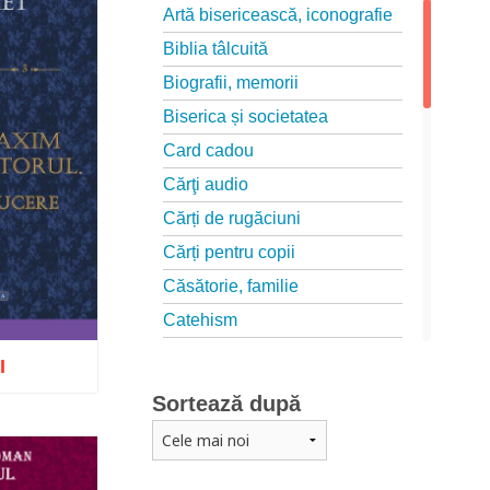
Artă bisericească, iconografie
Biblia tâlcuită
Biografii, memorii
Biserica și societatea
Card cadou
Cărţi audio
Cărți de rugăciuni
Cărți pentru copii
Căsătorie, familie
Catehism
Conferințe
I
Cuvinte duhovniceşti
Sortează după
Dicționare
Dogmatică
Wishlist
Filocalia