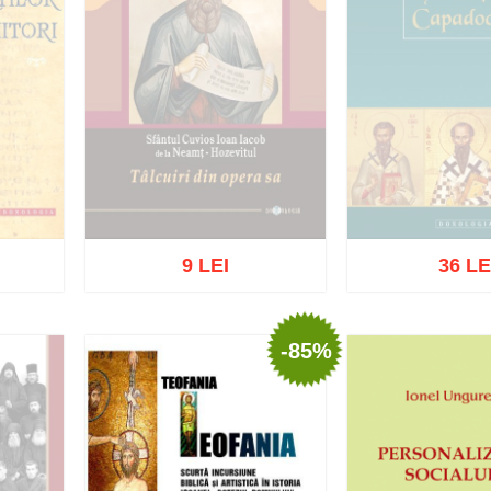
9 LEI
36 LE
Stoc epu
-85%
Stoc epuizat