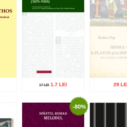
1.7 LEI
29 LE
17 LEI
17 LEI
-80%
Stoc epu
ist
Adaugă în coș
Wishlist