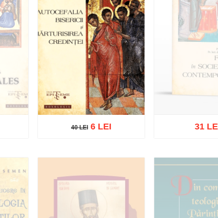
6 LEI
31 LE
40 LEI
40 LEI
Stoc epu
Adaugă în coș
Wishlist