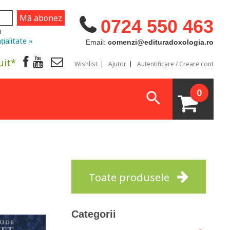
0724 550 463
u
țialitate »
Email:
comenzi@edituradoxologia.ro
uit*
Wishlist
Ajutor
Autentificare / Creare cont
0
Toate produsele
Categorii