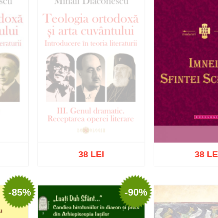
38 LEI
38 LE
-85%
-90%
Stoc epuizat
Adaugă în coș