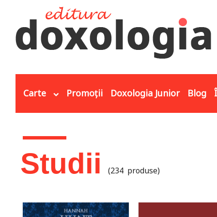
Mergi la conţinutul principal
Carte
Promoții
Doxologia Junior
Blog
Eşti aici
Studii
(234 produse)