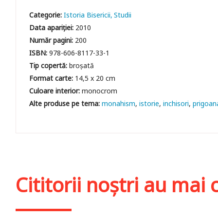
Categorie:
Istoria Bisericii
Studii
Data apariției:
2010
Număr pagini:
200
ISBN:
978-606-8117-33-1
Tip copertă:
broșată
Format carte:
14,5 x 20 cm
Culoare interior:
monocrom
monahism
istorie
inchisori
prigoan
Cititorii noștri au ma