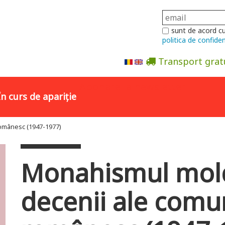
sunt de acord c
politica de confiden
Transport grat
Abonare la newsletter
În curs de apariție
românesc (1947-1977)
Monahismul mold
decenii ale comu