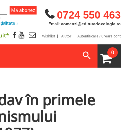
0724 550 463
u
țialitate »
Email:
comenzi@edituradoxologia.ro
uit*
Wishlist
Ajutor
Autentificare / Creare cont
0
av în primele
nismului