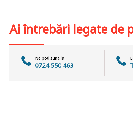
Adaugă în coș
Wishlist
Adaugă în coș
Wis
Ai întrebări legate de
Ne poți suna la
L
0724 550 463