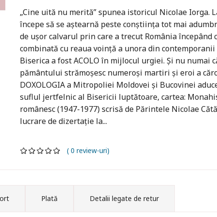
„Cine uită nu merită” spunea istoricul Nicolae Iorga. 
începe să se aştearnă peste conştiinţa tot mai adumbri
de uşor calvarul prin care a trecut România începând c
combinată cu reaua voinţă a unora din contemporanii 
Biserica a fost ACOLO în mijlocul urgiei. Şi nu numai c
pământului strămoşesc numeroşi martiri şi eroi a căro
DOXOLOGIA a Mitropoliei Moldovei şi Bucovinei aduce în
suflul jertfelnic al Bisericii luptătoare, cartea: Mon
românesc (1947-1977) scrisă de Părintele Nicolae Cătăl
lucrare de dizertaţie la...
( 0 review-uri)
ort
Plată
Detalii legate de retur