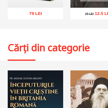
79 LEI
12.5 L
25 LEI
25 LEI
Adaugă în coș
Wishlist
Adaugă în coș
Wis
Cărți din categorie