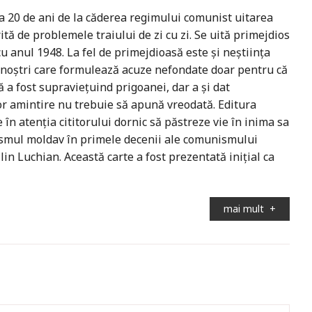
La 20 de ani de la căderea regimului comunist uitarea
tă de problemele traiului de zi cu zi. Se uită primejdios
u anul 1948. La fel de primejdioasă este şi neştiinţa
noştri care formulează acuze nefondate doar pentru că
ă a fost supravieţuind prigoanei, dar a şi dat
r amintire nu trebuie să apună vreodată. Editura
 atenţia cititorului dornic să păstreze vie în inima sa
ahismul moldav în primele decenii ale comunismului
in Luchian. Această carte a fost prezentată iniţial ca
mai mult
+