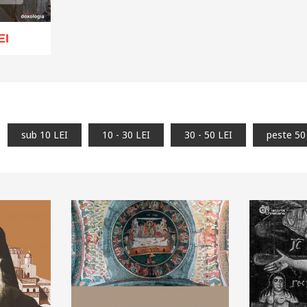
EI
hlist
sub 10 LEI
10 - 30 LEI
30 - 50 LEI
peste 50