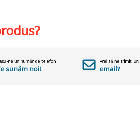
St
hlist
Adaugă în coș
Wishlist
 produs?
asă-ne un număr de telefon
Vrei să ne trimiți un
Te sunăm noi!
email?