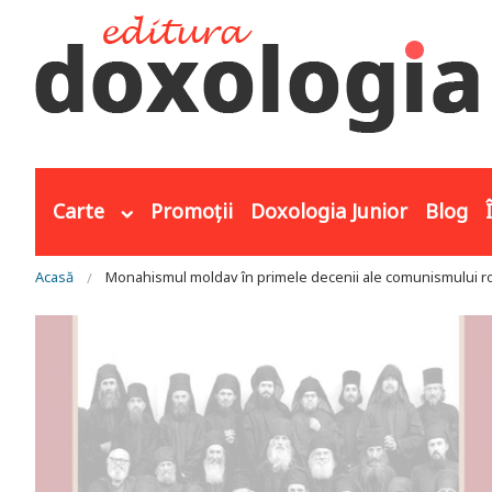
Mergi la conţinutul principal
Carte
Promoții
Doxologia Junior
Blog
Eşti aici
Acasă
Monahismul moldav în primele decenii ale comunismului 