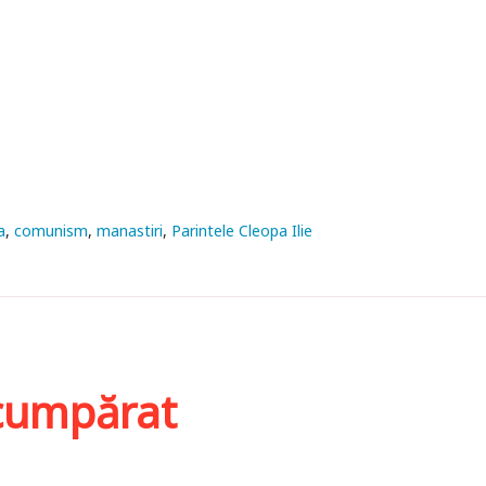
a
comunism
manastiri
Parintele Cleopa Ilie
i cumpărat