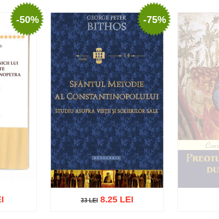
-50%
-75%
I
8.25 LEI
33 LEI
33 LEI