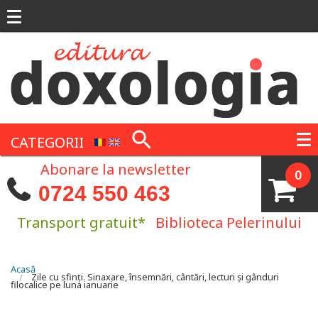
Mergi la conţinutul principal
CATEGORII
Abonare la newsletter
0
0724 550 463
Transport gratuit*
Biblioteca Pelerinului
Eşti aici
Acasă
Zile cu sfinți. Sinaxare, însemnări, cântări, lecturi și gânduri
filocalice pe luna ianuarie