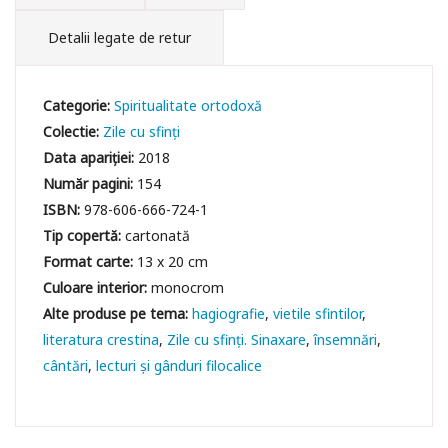
Detalii legate de retur
Categorie:
Spiritualitate ortodoxă
Colectie:
Zile cu sfinți
Data apariției:
2018
Număr pagini:
154
ISBN:
978-606-666-724-1
Tip copertă:
cartonată
Format carte:
13 x 20 cm
Culoare interior:
monocrom
hagiografie
vietile sfintilor
literatura crestina
Zile cu sfinți. Sinaxare
însemnări
cântări
lecturi și gânduri filocalice