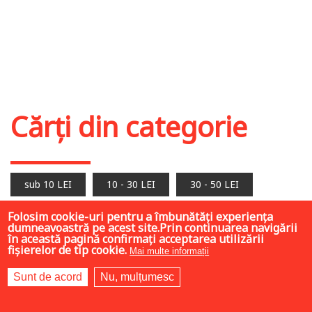
Cărți din categorie
sub 10 LEI
10 - 30 LEI
30 - 50 LEI
Folosim cookie-uri pentru a îmbunătăți experiența
peste 50 LEI
dumneavoastră pe acest site.Prin continuarea navigării
în această pagină confirmați acceptarea utilizării
fișierelor de tip cookie.
Mai multe informații
Sunt de acord
Nu, mulțumesc