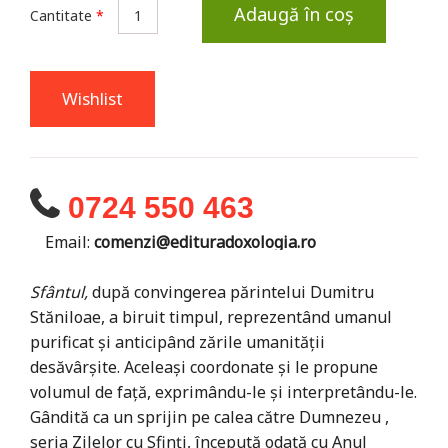
Adaugă în coș
Cantitate
*
Wishlist
0724 550 463
Email:
comenzi@edituradoxologia.ro
Sfântul,
după convingerea părintelui Dumitru
Stăniloae, a biruit timpul, reprezentând umanul
purificat şi anticipând zările umanităţii
desăvârşite. Aceleaşi coordonate şi le propune
volumul de faţă, exprimându-le şi interpretându-le.
Gândită ca un sprijin pe calea către Dumnezeu ,
seria Zilelor cu Sfinţi, începută odată cu Anul