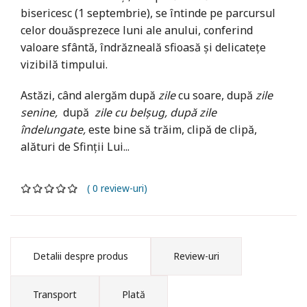
bisericesc (1 septembrie), se întinde pe parcursul
celor douăsprezece luni ale anului, conferind
valoare sfântă, îndrăzneală sfioasă şi delicateţe
vizibilă timpului.
Astăzi, când alergăm după
zile
cu soare, după
zile
senine,
după
zile cu belşug, după zile
îndelungate,
este bine să trăim, clipă de clipă,
alături de Sfinţii Lui...
( 0 review-uri)
Detalii despre produs
Review-uri
Transport
Plată